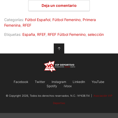
Deja un comentario
Categorías:
Fútbol Español
,
Fútbol Femenino
,
Primera
Femenina
,
RFEF
Etiquetas:
España
,
RFEF
,
RFEF Fútbol Femenino
,
selección
↑
Facebook
Twitter
Instagram
LinkedIn
YouTube
Spotify
iVoox
© Copyright 2026, Todos los derechos reservados. N.C.: Nº438.114 |
Asociación VIP
Deportivo