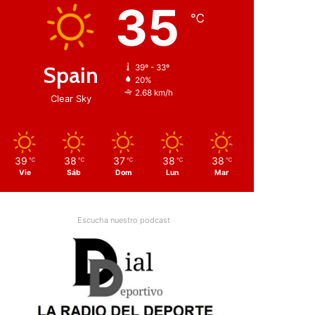
35
℃
Spain
39º - 33º
20%
2.68 km/h
Clear Sky
39
38
37
38
38
℃
℃
℃
℃
℃
Vie
Sáb
Dom
Lun
Mar
Escucha nuestro podcast