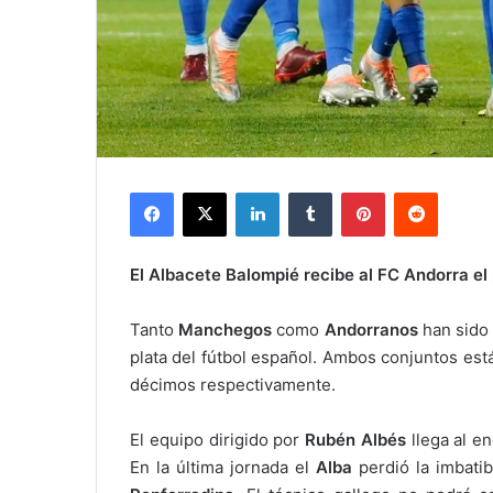
Facebook
X
LinkedIn
Tumblr
Pinterest
Reddit
El Albacete Balompié recibe al FC Andorra el
Tanto
Manchegos
como
Andorranos
han sido 
plata del fútbol español. Ambos conjuntos est
décimos respectivamente.
El equipo dirigido por
Rubén Albés
llega al e
En la última jornada el
Alba
perdió la imbatib