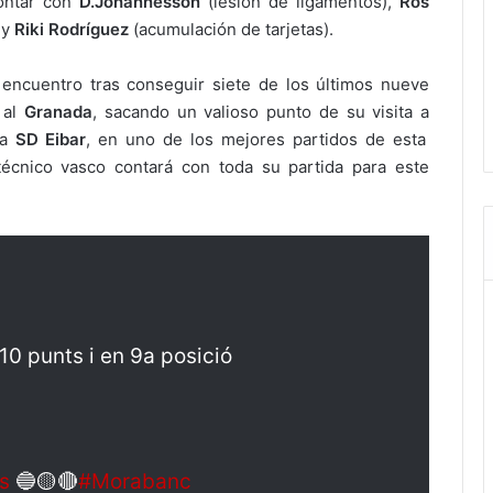
contar con
D.Johannesson
(lesión de ligamentos),
Ros
 y
Riki Rodríguez
(acumulación de tarjetas).
 encuentro tras conseguir siete de los últimos nueve
 al
Granada
, sacando un valioso punto de su visita a
la
SD Eibar
, en uno de los mejores partidos de esta
 técnico vasco contará con toda su partida para este
0 punts i en 9a posició
s
🔵🟡🔴
#Morabanc