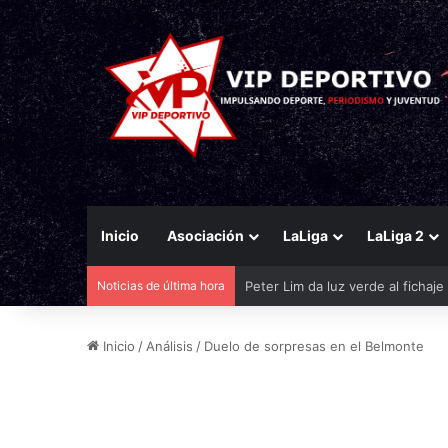
Inicio
Asociación
LaLiga
LaLiga 2
Noticias de última hora
El Eldense mira a las canteras p
Inicio
/
Análisis
/
Duelo de sorpresas en el Belmonte