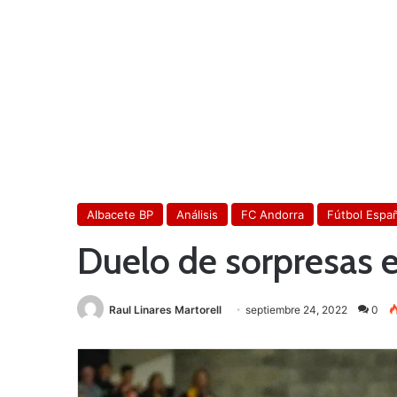
Albacete BP
Análisis
FC Andorra
Fútbol Espa
Duelo de sorpresas 
Raul Linares Martorell
septiembre 24, 2022
0