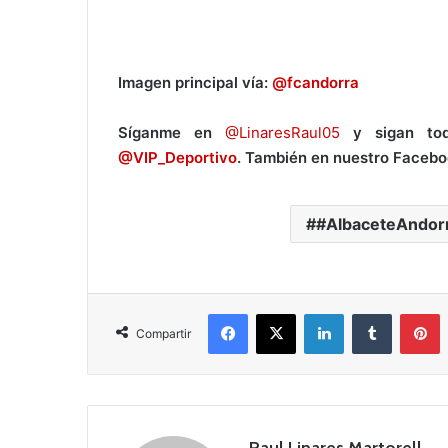
Imagen principal vía:
@fcandorra
Síganme en
@LinaresRaul05
y sigan toda
@VIP_Deportivo
. También en nuestro Faceb
#AlbaceteAndor
Facebook
X
LinkedIn
Tumblr
Pinterest
Compartir