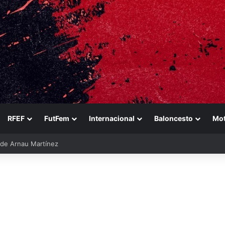
RFEF
FutFem
Internacional
Baloncesto
Mo
ara reforzarse