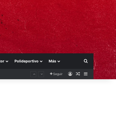
Buscar por
tor
Polideportivo
Más
Acceso
Publicación al aza
Barra lateral
Seguir