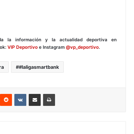
 la información y la actualidad deportiva en
ook:
VIP Deportivo
e Instagram
@vp_deportivo
.
ra
#laligasmartbank
Reddit
VKontakte
Compartir por correo electrónico
Imprimir