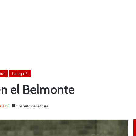
ñol
LaLiga 2
en el Belmonte
347
1 minuto de lectura