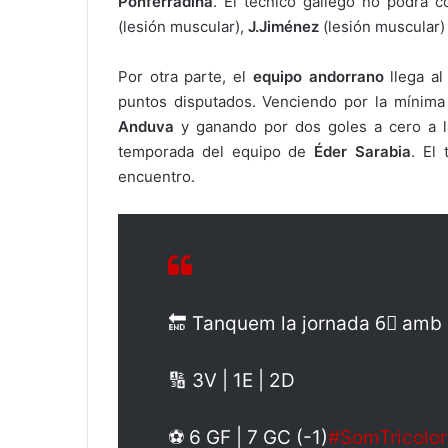
Ponferradina
. El técnico gallego no podrá 
(lesión muscular),
J.Jiménez
(lesión muscular)
Por otra parte, el
equipo andorrano
llega al
puntos disputados. Venciendo por la mínima
Anduva
y ganando por dos goles a cero a 
temporada del equipo de
Éder Sarabia
. El
encuentro.
🔚 Tanquem la jornada 6⃣ amb 1
🔢 3V | 1E | 2D
⚽️ 6 GF | 7 GC (-1)
#SomTricolor