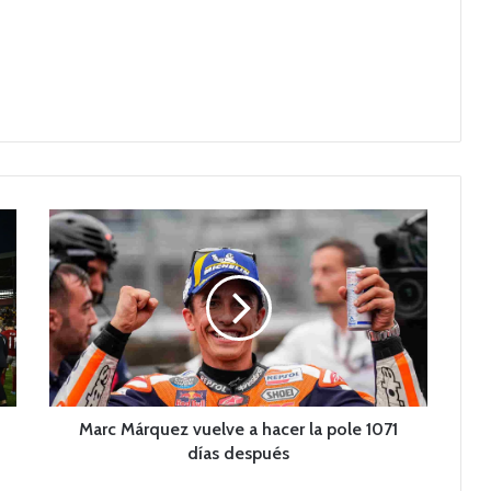
M
a
r
c
M
á
r
q
u
e
Marc Márquez vuelve a hacer la pole 1071
z
días después
v