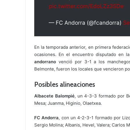
pic.twitter.com/EdoLZz3SDe
— FC Andorra (@fcandorra)
Se
En la temporada anterior, en primera federac
ocasiones. En el encuentro disputado en la
andorrano
venció por 3-1 a los manchegos.
Belmonte, fueron los locales que vencieron po
Posibles alineaciones
Albacete Balompié
, un 4-3-3 formado por Be
Mesa; Juanma, Higinio, Olaetxea.
FC Andorra
, con un 4-2-3-1 formado por Lizo
Sergio Molina; Albanis, Hevel, Valera; Carlos M