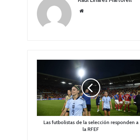
Raul Linares Martorell
Siti
o
we
b
L
a
s
f
u
t
b
o
l
i
Las futbolistas de la selección responden a
s
la RFEF
t