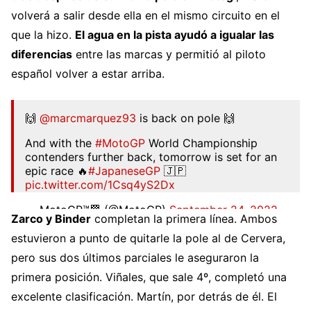
volverá a salir desde ella en el mismo circuito en el
que la hizo.
El agua en la pista ayudó a igualar las
diferencias
entre las marcas y permitió al piloto
español volver a estar arriba.
🙌
@marcmarquez93
is back on pole 🙌
And with the
#MotoGP
World Championship
contenders further back, tomorrow is set for an
epic race 🔥
#JapaneseGP
🇯🇵
pic.twitter.com/1Csq4yS2Dx
— MotoGP™🏁 (@MotoGP)
September 24, 2022
Zarco y Binder
completan la primera línea. Ambos
estuvieron a punto de quitarle la pole al de Cervera,
pero sus dos últimos parciales le aseguraron la
primera posición. Viñales, que sale 4º, completó una
excelente clasificación. Martín, por detrás de él. El