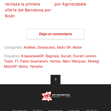
rechaza la primera
por Agirrezabala
oferta del Barcelona por
Rodri
Deja un comentario
Categorías:
Análisis
,
Destacado
,
Moto GP
,
Motor
Etiquetas:
#JapaneseGP
,
Bagnaia
,
Ducati
,
Ducati Lenovo
Team
,
F1
,
Fabio Quartararo
,
Honda
,
Marc Márquez
,
Motegi
,
MotoGP
,
Motor
,
Yamaha
↑
Facebook
Twitter
Instagram
LinkedIn
YouTube