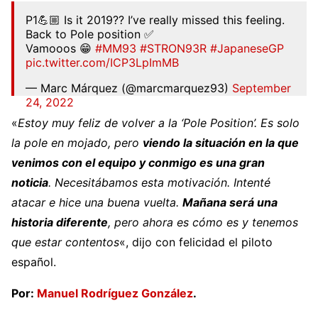
P1💪🏼 Is it 2019?? I’ve really missed this feeling.
Back to Pole position ✅
Vamooos 😁
#MM93
#STRON93R
#JapaneseGP
pic.twitter.com/ICP3LpImMB
— Marc Márquez (@marcmarquez93)
September
24, 2022
«
Estoy muy feliz de volver a la ‘Pole Position’. Es solo
la pole en mojado, pero
viendo la situación en la que
venimos con el equipo y conmigo es una gran
noticia
. Necesitábamos esta motivación. Intenté
atacar e hice una buena vuelta.
Mañana será una
historia diferente
, pero ahora es cómo es y tenemos
que estar contentos
«, dijo con felicidad el piloto
español.
Por:
Manuel Rodríguez González
.