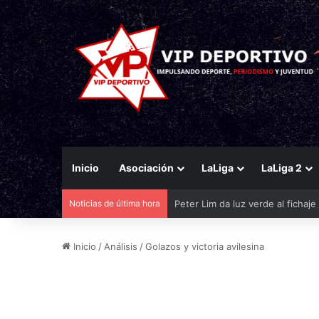
Inicio
Asociación
LaLiga
LaLiga 2
Noticias de última hora
El Eldense mira a las canteras p
Inicio
/
Análisis
/
Golazos y victoria avilesina