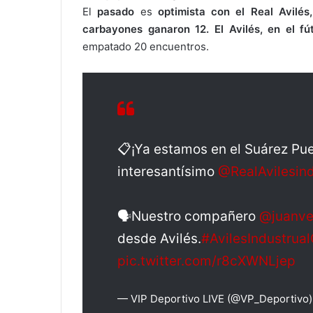
El
pasado
es
optimista con el Real Avilés,
carbayones ganaron 12. El Avilés, en el f
empatado 20 encuentros.
📋¡Ya estamos en el Suárez Pue
interesantísimo
@RealAvilesin
🗣️Nuestro compañero
@juanve
desde Avilés.
#AvilesIndustrua
pic.twitter.com/r8cXWNLjep
— VIP Deportivo LIVE (@VP_Deportivo