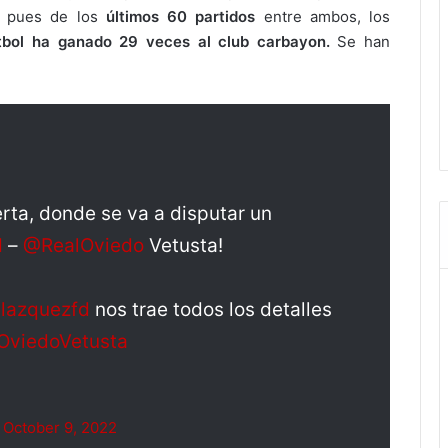
pues de los
últimos 60 partidos
entre ambos, los
útbol ha ganado 29 veces al club carbayon.
Se han
rta, donde se va a disputar un
d
–
@RealOviedo
Vetusta!
lazquezfd
nos trae todos los detalles
lOviedoVetusta
)
October 9, 2022