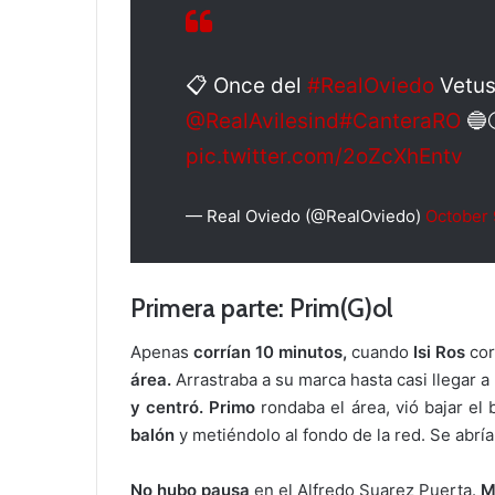
📋 Once del
#RealOviedo
Vetus
@RealAvilesind
#CanteraRO
🔵
pic.twitter.com/2oZcXhEntv
— Real Oviedo (@RealOviedo)
October 
Primera parte: Prim(G)ol
Apenas
corrían 10 minutos,
cuando
Isi Ros
cor
área.
Arrastraba a su marca hasta casi llegar a
y centró. Primo
rondaba el área, vió bajar el 
balón
y metiéndolo al fondo de la red. Se abría 
No hubo pausa
en el Alfredo Suarez Puerta.
M