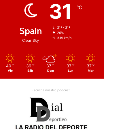
31
℃
Spain
31º - 31º
26%
3.19 km/h
Clear Sky
40
39
37
37
37
℃
℃
℃
℃
℃
Vie
Sáb
Dom
Lun
Mar
Escucha nuestro podcast