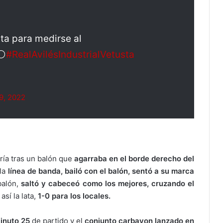
ta para medirse al
⚪️
#RealAvilésIndustrialVetusta
9, 2022
ría tras un balón que
agarraba en el borde derecho del
 la
línea de banda, bailó con el balón, sentó a su marca
balón,
saltó y cabeceó como los mejores, cruzando el
así la lata,
1-0 para los locales.
inuto 25
de partido y el
conjunto carbayon lanzado en