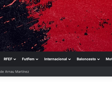
RFEF
FutFem
Internacional
Baloncesto
Mo
ara reforzarse