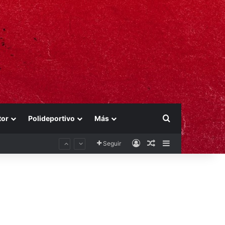
Buscar por
tor
Polideportivo
Más
Acceso
Publicación al aza
Barra lateral
Seguir