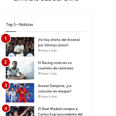
Top 5 – Noticias
¡Ya hay oferta del Arsenal
por Vinicius Junior!
Hace 5 días
El Racing «cierra» su
cuarteto de centrales
Hace 2 días
Arnaut Danjuma, ¿La
solución en ataque?
Hace 4 días
El Real Madrid compra a
Carlos Espí procedente del