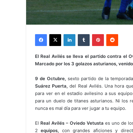
Facebook
X
LinkedIn
Tumblr
Pinterest
Reddit
El Real Avilés se lleva el partido contra el 
Marcado por los 3 golazos asturianos, venido
9 de Octubre,
sexto partido de la temporada
Suárez Puerta,
del Real Avilés. Una hora q
para ver en el estadio avilesino a sus equip
para un duelo de titanes asturianos. Ni los r
nunca es mal día para ver jugar a tu equipo.
El
Real Avilés – Oviedo Vetusta
es uno de l
2
equipos,
con grandes aficiones y direct