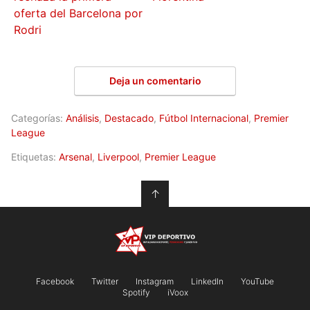
oferta del Barcelona por
Rodri
Deja un comentario
Categorías:
Análisis
,
Destacado
,
Fútbol Internacional
,
Premier
League
Etiquetas:
Arsenal
,
Liverpool
,
Premier League
↑
Facebook
Twitter
Instagram
LinkedIn
YouTube
Spotify
iVoox