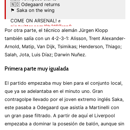
🇳🇴 Odegaard returns
🏴󠁧󠁢󠁥󠁮󠁧󠁿 Saka on the wing
COME ON ARSENAL! ✊
pic.twitter.com/8b31BTrgp8
Por otra parte, el técnico alemán Jürgen Klopp
— Arsenal (@Arsenal)
October 9, 2022
también salía con un 4-2-3-1: Alisson, Trent Alexander-
Arnold, Matip, Van Dijk, Tsimikas; Henderson, Thiago;
Salah, Jota, Luis Díaz; Darwin Nuñez.
Primera parte muy igualada
El partido empezaba muy bien para el conjunto local,
que ya se adelantaba en el minuto uno. Gran
contragolpe llevado por el joven extremo inglés Saka,
este pasaba a Odegaard que asistía a Martinelli con
un gran pase filtrado. A partir de aquí el Liverpool
empezaba a dominar la posesión de balón, aunque sin