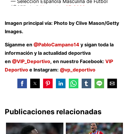
— Selección Española Masculina de Fútbol
(@SEFutbol)
November 27, 2022
Imagen principal vía: Photo by Clive Mason/Getty
Images.
Síganme en
@PabloCampano14
y sigan toda la
información y la actualidad deportiva
en
@VIP_Deportivo
, en nuestro Facebook:
VIP
Deportivo
e Instagram:
@vp_deportivo
Publicaciones relacionadas