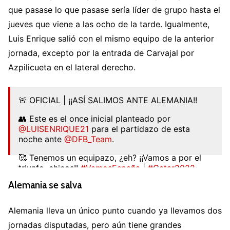
que pasase lo que pasase sería líder de grupo hasta el
jueves que viene a las ocho de la tarde. Igualmente,
Luis Enrique salió con el mismo equipo de la anterior
jornada, excepto por la entrada de Carvajal por
Azpilicueta en el lateral derecho.
🚨 OFICIAL | ¡¡ASÍ SALIMOS ANTE ALEMANIA!!
👥 Este es el once inicial planteado por
@LUISENRIQUE21
para el partidazo de esta
noche ante
@DFB_Team
.
🥰 Tenemos un equipazo, ¿eh? ¡¡Vamos a por el
triunfo, chicos!!
#VamosEspaña
|
#Catar2022
pic.twitter.com/LnCvdEXlwR
Alemania se salva
— Selección Española Masculina de Fútbol
(@SEFutbol)
November 27, 2022
Alemania lleva un único punto cuando ya llevamos dos
jornadas disputadas, pero aún tiene grandes