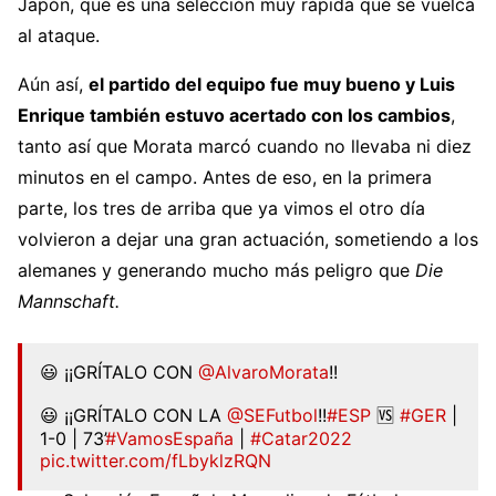
Japón, que es una selección muy rápida que se vuelca
al ataque.
Aún así,
el partido del equipo fue muy bueno y Luis
Enrique también estuvo acertado con los cambios
,
tanto así que Morata marcó cuando no llevaba ni diez
minutos en el campo. Antes de eso, en la primera
parte, los tres de arriba que ya vimos el otro día
volvieron a dejar una gran actuación, sometiendo a los
alemanes y generando mucho más peligro que
Die
Mannschaft.
😃 ¡¡GRÍTALO CON
@AlvaroMorata
!!
😃 ¡¡GRÍTALO CON LA
@SEFutbol
!!
#ESP
🆚
#GER
|
1-0 | 73’
#VamosEspaña
|
#Catar2022
pic.twitter.com/fLbyklzRQN