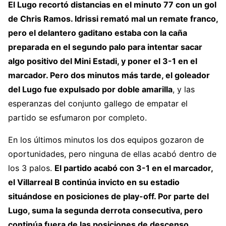
— Cantera Grogueta (@CanteraGrogueta)
El Lugo recortó distancias en el minuto 77 con un gol
September 17, 2022
de Chris Ramos. Idrissi remató mal un remate franco,
pero el delantero gaditano estaba con la caña
preparada en el segundo palo para intentar sacar
algo positivo del Mini Estadi, y poner el 3-1 en el
marcador. Pero dos minutos más tarde, el goleador
del Lugo fue expulsado por doble amarilla
, y las
esperanzas del conjunto gallego de empatar el
partido se esfumaron por completo.
En los últimos minutos los dos equipos gozaron de
oportunidades, pero ninguna de ellas acabó dentro de
los 3 palos.
El partido acabó con 3-1 en el marcador,
el Villarreal B continúa invicto en su estadio
situándose en posiciones de play-off. Por parte del
Lugo, suma la segunda derrota consecutiva, pero
continúa fuera de las posiciones de descenso.