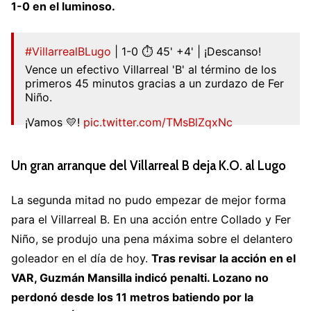
1-0 en el luminoso.
#VillarrealBLugo
| 1-0 ⏱ 45' +4' | ¡Descanso!
Vence un efectivo Villarreal 'B' al término de los
primeros 45 minutos gracias a un zurdazo de Fer
Niño.
¡Vamos 💛!
pic.twitter.com/TMsBlZqxNc
— Cantera Grogueta (@CanteraGrogueta)
September 17, 2022
Un gran arranque del Villarreal B deja K.O. al Lugo
La segunda mitad no pudo empezar de mejor forma
para el Villarreal B. En una acción entre Collado y Fer
Niño, se produjo una pena máxima sobre el delantero
goleador en el día de hoy.
T
ras revisar la acción en el
VAR, Guzmán Mansilla indicó penalti. Lozano no
perdonó desde los 11 metros batiendo por la