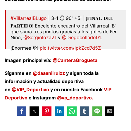
#VillarrealBLugo
| 3-1 ⏱ 90' +5' | ¡𝐅𝐈𝐍𝐀𝐋 𝐃𝐄𝐋
𝐏𝐀𝐑𝐓𝐈𝐃𝐎! Excelente encuentro del Villarreal 'B'
que suma tres puntos gracias a los goles de Fer
Niño,
@Sergioloza21
y
@Diegocollado01
.
¡Enormes 💛!
pic.twitter.com/lpkZcd7d5Z
— Cantera Grogueta (@CanteraGrogueta)
Imagen principal vía:
@CanteraGrogueta
September 17, 2022
Síganme en
@daaaniiruizz
y sigan toda la
información y actualidad deportiva
en
@VIP_Deportivo
y en nuestro Facebook
VIP
Deportivo
e Instagram
@vp_deportivo.