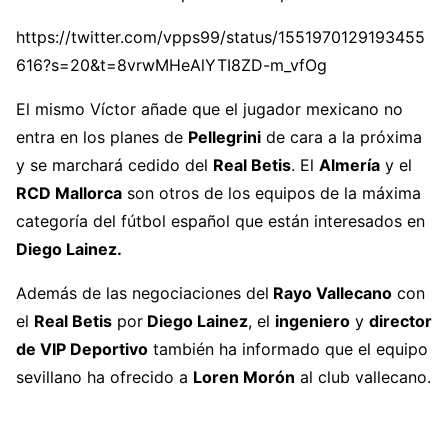
https://twitter.com/vpps99/status/1551970129193455
616?s=20&t=8vrwMHeAlYTI8ZD-m_vfOg
El mismo Víctor añade que el jugador mexicano no
entra en los planes de
Pellegrini
de cara a la próxima
y se marchará cedido del
Real Betis
. El
Almería
y el
RCD Mallorca
son otros de los equipos de la máxima
categoría del fútbol español que están interesados en
Diego Lainez.
Además de las negociaciones del
Rayo Vallecano
con
el
Real Betis
por
Diego Lainez
, el
ingeniero
y
director
de VIP Deportivo
también ha informado que el equipo
sevillano ha ofrecido a
Loren Morón
al club vallecano.