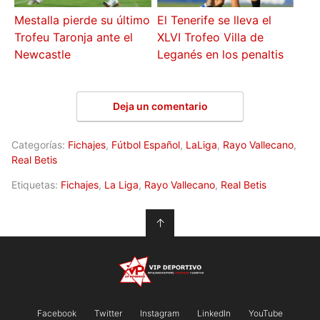
Mestalla pierde su último
El Tenerife se lleva el
Trofeu Taronja ante el
XLVI Trofeo Villa de
Newcastle
Leganés en los penaltis
Deja un comentario
Categorías:
Fichajes
,
Fútbol Español
,
LaLiga
,
Rayo Vallecano
,
Real Betis
Etiquetas:
Fichajes
,
La Liga
,
Rayo Vallecano
,
Real Betis
↑
Facebook
Twitter
Instagram
LinkedIn
YouTube