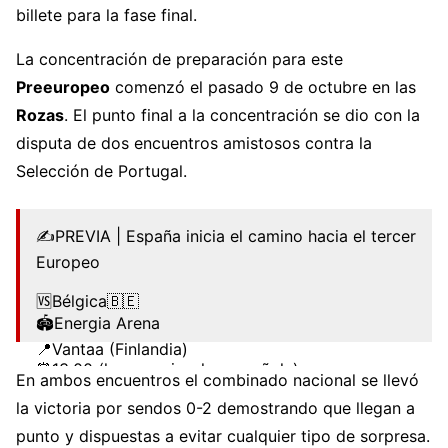
billete para la fase final.
La concentración de preparación para este
Preeuropeo
comenzó el pasado 9 de octubre en las
Rozas
. El punto final a la concentración se dio con la
disputa de dos encuentros amistosos contra la
Selección de Portugal.
✍️PREVIA | España inicia el camino hacia el tercer
Europeo
🆚Bélgica🇧🇪
🏟️Energia Arena
📍Vantaa (Finlandia)
⏰13.00 (hora peninsular española)
En ambos encuentros el combinado nacional se llevó
🔗
https://t.co/qnMwnqBO0A
#WEUROFutsal
la victoria por sendos 0-2 demostrando que llegan a
#FutsalEspaña
pic.twitter.com/zjEwpXHufz
punto y dispuestas a evitar cualquier tipo de sorpresa.