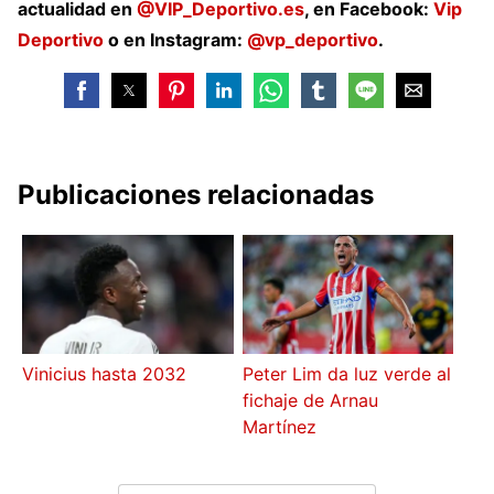
actualidad en
@VIP_Deportivo.es
, en Facebook:
Vip
Deportivo
o en Instagram:
@vp_deportivo
.
Publicaciones relacionadas
Vinicius hasta 2032
Peter Lim da luz verde al
fichaje de Arnau
Martínez