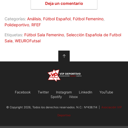
Deja un comentario
Categorías:
Análisis
,
Fútbol Español
,
Fútbol Femenino
,
Polideportivo
,
RFEF
Etiquetas:
Fútbol Sala Femenino
,
Selección Española de Futbol
Sala
,
WEUROFutsal
↑
Facebook
Twitter
Instagram
LinkedIn
YouTube
Spotify
iVoox
© Copyright 2026, Todos los derechos reservados. N.C.: Nº438.114 |
Asociación VIP
Deportivo