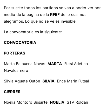
— Selección Española Femenina de Fútbol
Por suerte todos los partidos se van a poder ver por
(@SEFutbolFem)
October 18, 2022
medio de la página de la
RFEF
de lo cual nos
alegramos. Lo que no se ve es invisible.
La convocatoria es la siguiente:
CONVOCATORIA
PORTERAS
Marta Balbuena Navas
MARTA
Futsi Atlético
Navalcarnero
Silvia Aguete Outón
SILVIA
Ence Marín Futsal
CIERRES
Noelia Montoro Susarte
NOELIA
STV Roldán