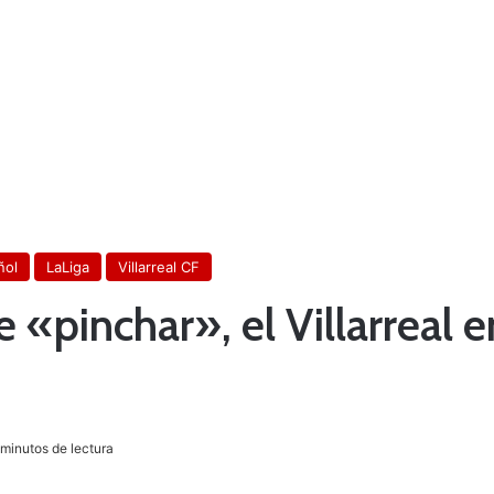
ñol
LaLiga
Villarreal CF
e «pinchar», el Villarreal 
minutos de lectura