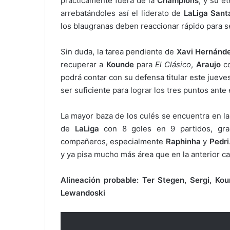
prácticamente fuera de la
Champions
, y su e
arrebatándoles así el liderato de
LaLiga Sant
los blaugranas deben reaccionar rápido para s
Sin duda, la tarea pendiente de
Xavi
Hernánd
recuperar a
Kounde
para
El Clásico
,
Araujo
co
podrá contar con su defensa titular este jueves
ser suficiente para lograr los tres puntos ante
La mayor baza de los culés se encuentra en la
de
LaLiga
con 8 goles en 9 partidos, gra
compañeros, especialmente
Raphinha
y
Pedri
y ya pisa mucho más área que en la anterior ca
Alineación probable: Ter Stegen, Sergi, Koun
Lewandoski