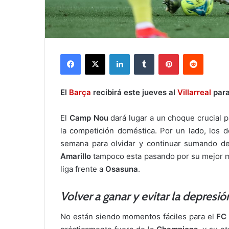
Facebook
X
LinkedIn
Tumblr
Pinterest
Reddit
El
Barça
recibirá este jueves al
Villarreal
para
El
Camp Nou
dará lugar a un choque crucial p
la competición doméstica. Por un lado, los 
semana para olvidar y continuar sumando d
Amarillo
tampoco esta pasando por su mejor mo
liga frente a
Osasuna
.
Volver a ganar y evitar la depresi
No están siendo momentos fáciles para el
FC 