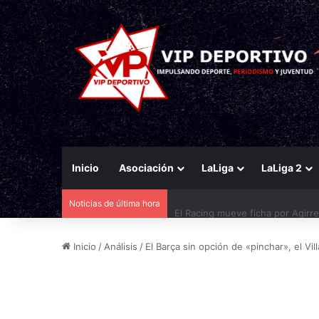
Inicio
Asociación
LaLiga
LaLiga 2
Noticias de última hora
El Racing mueve ficha por Agirr
Inicio
/
Análisis
/
El Barça sin opción de «pinchar», el Vil