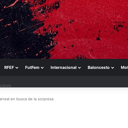
RFEF
FutFem
Internacional
Baloncesto
Mo
ezabala
larreal en busca de la sorpresa