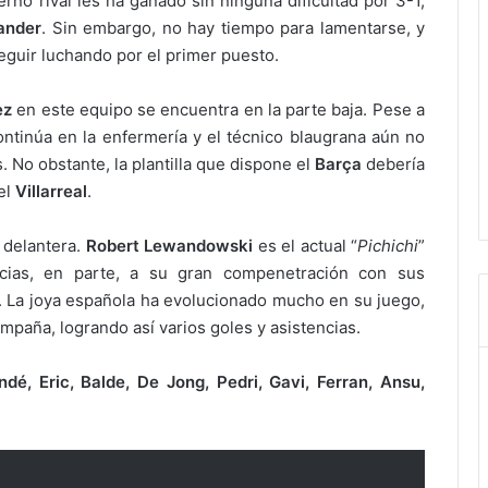
terno rival les ha ganado sin ninguna dificultad por 3-1,
ander
. Sin embargo, no hay tiempo para lamentarse, y
eguir luchando por el primer puesto.
ez
en este equipo se encuentra en la parte baja. Pese a
ntinúa en la enfermería y el técnico blaugrana aún no
. No obstante, la plantilla que dispone el
Barça
debería
 el
Villarreal
.
 delantera.
Robert Lewandowski
es el actual “
Pichichi
”
cias, en parte, a su gran compenetración con sus
. La joya española ha evolucionado mucho en su juego,
mpaña, logrando así varios goles y asistencias.
dé, Eric, Balde, De Jong, Pedri, Gavi, Ferran, Ansu,