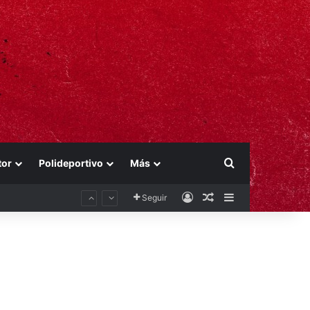
Buscar por
tor
Polideportivo
Más
Acceso
Publicación al aza
Barra lateral
Seguir