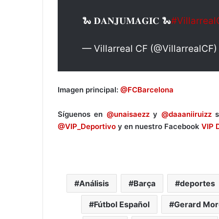
🐍 𝐃𝐀𝐍𝐉𝐔𝐌𝐀𝐆𝐈𝐂 🐍
#Villarrea
— Villarreal CF (@VillarrealCF
Imagen principal:
@FCBarcelona
Síguenos en
@unaisaezz
y
@daaaniiruizz
s
@VIP_Deportivo
y en nuestro Facebook
VIP 
Análisis
Barça
deportes
Fútbol Español
Gerard Mo