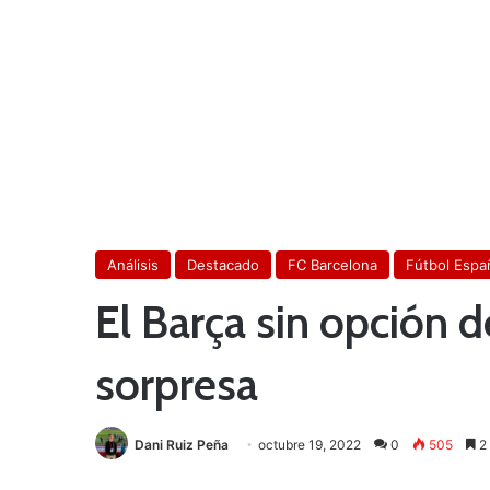
Análisis
Destacado
FC Barcelona
Fútbol Espa
El Barça sin opción d
sorpresa
Dani Ruiz Peña
octubre 19, 2022
0
505
2 