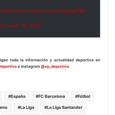
lOsasuna
pic.twitter.com/U02IYAPT97
)
October 18, 2022
igan toda la información y actualidad deportiva en
Deportivo
e Instagram
@vp_deportivo.
España
FC Barcelona
Fútbol
reno
La Liga
La Liga Santander