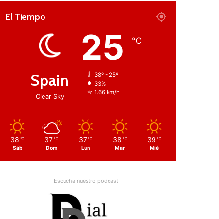
El Tiempo
25
℃
Spain
38º - 25º
33%
1.66 km/h
Clear Sky
38
37
37
38
39
℃
℃
℃
℃
℃
Sáb
Dom
Lun
Mar
Mié
Escucha nuestro podcast