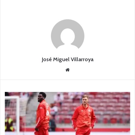
José Miguel Villarroya
Siti
o
we
b