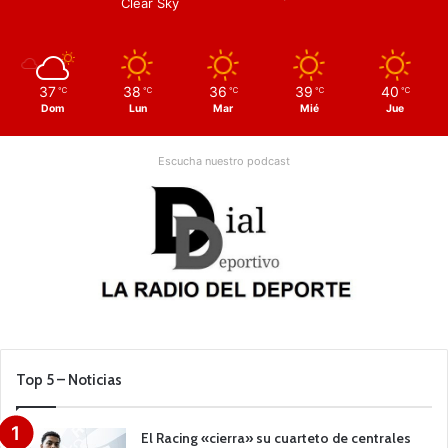
Clear Sky
37
38
36
39
40
℃
℃
℃
℃
℃
Dom
Lun
Mar
Mié
Jue
Escucha nuestro podcast
Top 5 – Noticias
El Racing «cierra» su cuarteto de centrales