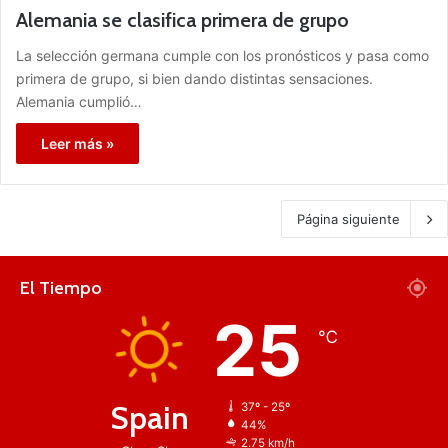
Alemania se clasifica primera de grupo
La selección germana cumple con los pronósticos y pasa como
primera de grupo, si bien dando distintas sensaciones.
Alemania cumplió…
Leer más »
Página siguiente
El Tiempo
25
℃
Spain
37º - 25º
44%
2.75 km/h