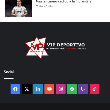
Mastantuono cedido a la Fiorentina
Hace 2 días
Social
Facebook
X
LinkedIn
YouTube
Instagram
Spotify
Twitch
TikTo