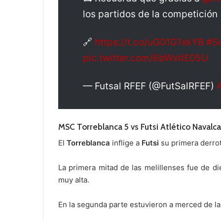
los partidos de la competición
🔗
https://t.co/uG01G1xkYB
#S
pic.twitter.com/6bWxItE05U
— Futsal RFEF (@FutSalRFEF)
A
MSC Torreblanca 5 vs Futsi Atlético Navalca
El
Torreblanca
inflige a
Futsi
su primera derrot
La primera mitad de las melillenses fue de die
muy alta.
En la segunda parte estuvieron a merced de la