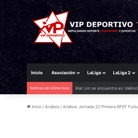
Inicio
Asociación
LaLiga
LaLiga 2
Noticias de última hora
Vinicius hasta 2032
Inicio
/
Análisis
/
Análisis Jornada 22 Primera RFEF Futs