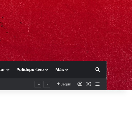
Buscar por
tor
Polideportivo
Más
Acceso
Publicación al aza
Barra lateral
Seguir