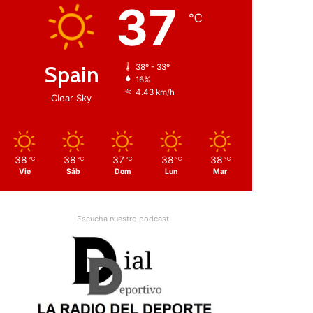
37
℃
Spain
38º - 33º
16%
4.43 km/h
Clear Sky
38
38
37
38
38
℃
℃
℃
℃
℃
Vie
Sáb
Dom
Lun
Mar
Escucha nuestro podcast