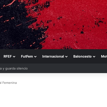
RFEF
FutFem
Internacional
Baloncesto
Mo
al Femenina