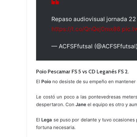
Repaso audiovisual jornada 22
https://t.co/QnQej0mx86
pic.t
— ACFSFfutsal (@ACFSFfutsal
Poio Pescamar FS 5 vs CD Leganés FS 2.
El
Poio
no desiste de su empeño en mantener 
Le costó un poco a las pontevedresas meterse
despertaron. Con
Jane
el equipo es otro y au
El
Lega
se puso por delante y tuvo ocasiones p
fortuna necesaria.