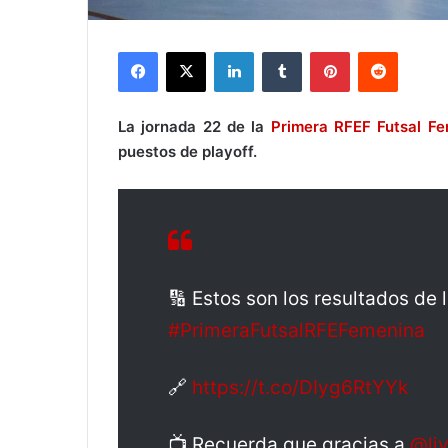
Facebook
X
LinkedIn
Tumblr
Pinterest
Reddit
La jornada 22 de la
Primera RFEF Futsal F
puestos de playoff.
🔢 Estos son los resultados de 
#PrimeraFutsalRFEFemenina
🔗
https://t.co/DIyg6RtYYk
📺 Recuerda que gracias a
@li