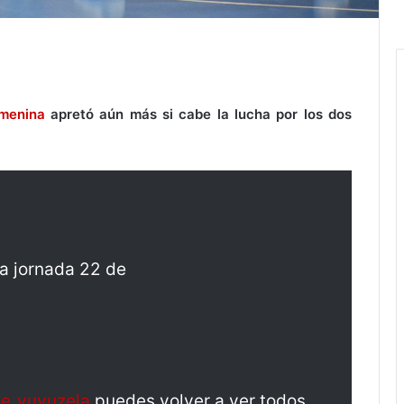
emenina
apretó aún más si cabe la lucha por los dos
la jornada 22 de
ve_vuvuzela
puedes volver a ver todos