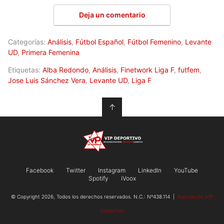
Deja un comentario
Categorías:
Análisis
,
Fútbol Español
,
Fútbol Femenino
,
Levante
UD
,
Primera Femenina
Etiquetas:
Alba Redondo
,
Análisis
,
Finetwork Liga F
,
futfem
,
Jose Luis Sánchez Vera
,
Levante UD
,
Liga F
↑
Facebook
Twitter
Instagram
LinkedIn
YouTube
Spotify
iVoox
© Copyright 2026, Todos los derechos reservados. N.C.: Nº438.114 |
Asociación VIP
Deportivo