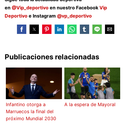
en
@Vip_deportivo
en nuestro Facebook
Vip
Deportivo
e Instagram
@vp_deportivo
Publicaciones relacionadas
Infantino otorga a
A la espera de Mayoral
Marruecos la final del
próximo Mundial 2030