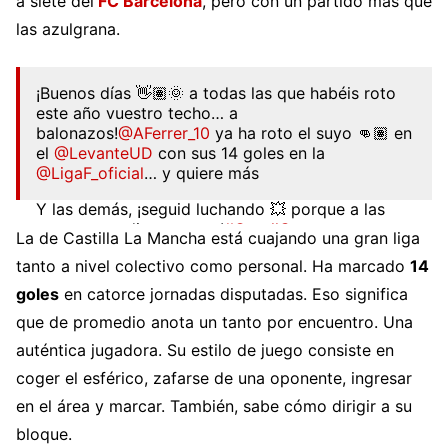
a siete del
FC Barcelona
, pero con un partido más que
las azulgrana.
¡Buenos días 👋🏽🌞 a todas las que habéis roto
este año vuestro techo… a
balonazos!
@AFerrer_10
ya ha roto el suyo 👊🏽 en
el
@LevanteUD
con sus 14 goles en la
@LigaF_oficial
… y quiere más
Y las demás, ¡seguid luchando 💥 porque a las
granotas nadie nos para!
#OrgullGranota
La de Castilla La Mancha está cuajando una gran liga
pic.twitter.com/YyJiAE68qZ
tanto a nivel colectivo como personal. Ha marcado
14
— Levante UD Femenino (@LUDfemenino)
goles
en catorce jornadas disputadas. Eso significa
January 10, 2023
que de promedio anota un tanto por encuentro. Una
auténtica jugadora. Su estilo de juego consiste en
coger el esférico, zafarse de una oponente, ingresar
en el área y marcar. También, sabe cómo dirigir a su
bloque.