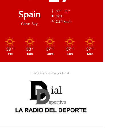
Spain
39º - 25º
38%
2.24 km/h
Clear Sky
39
38
37
37
37
℃
℃
℃
℃
℃
Vie
Sáb
Dom
Lun
Mar
Escucha nuestro podcast