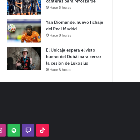
canteras para reforzarse
Hace 5 horas
Yan Diomande, nuevo fichaje
del Real Madrid
Hace 6 horas
El Unicaja espera el visto
bueno del Dubái para cerrar
la cesión de Lukosius
Hace 8 horas
Tube
Instagram
Spotify
Twitch
TikTok