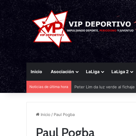
Inicio
Asociación
LaLiga
LaLiga 2
Noticias de última hora
Peter Lim da luz verde al fichaj
Inicio
/
Paul Pogba
Paul Pogba