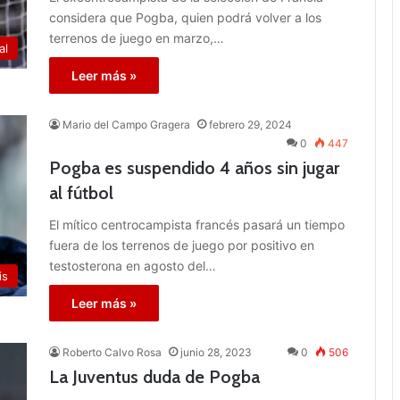
considera que Pogba, quien podrá volver a los
terrenos de juego en marzo,…
al
Leer más »
Mario del Campo Gragera
febrero 29, 2024
0
447
Pogba es suspendido 4 años sin jugar
al fútbol
El mítico centrocampista francés pasará un tiempo
fuera de los terrenos de juego por positivo en
testosterona en agosto del…
is
Leer más »
Roberto Calvo Rosa
junio 28, 2023
0
506
La Juventus duda de Pogba