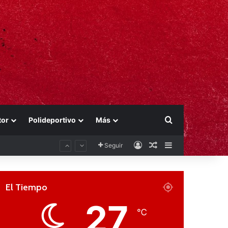
Buscar por
tor
Polideportivo
Más
Acceso
Publicación al aza
Barra lateral
Seguir
El Tiempo
27
℃