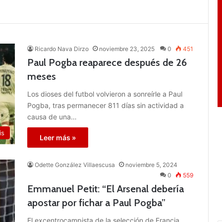
Ricardo Nava Dirzo
noviembre 23, 2025
0
451
Paul Pogba reaparece después de 26
meses
Los dioses del futbol volvieron a sonreírle a Paul
Pogba, tras permanecer 811 días sin actividad a
causa de una…
is
Leer más »
Odette González Villaescusa
noviembre 5, 2024
0
559
Emmanuel Petit: “El Arsenal debería
apostar por fichar a Paul Pogba”
El excentrocampista de la selección de Francia