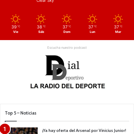
Clear Sky
39
38
37
37
37
℃
℃
℃
℃
℃
Vie
Sáb
Dom
Lun
Mar
Escucha nuestro podcast
Top 5 – Noticias
¡Ya hay oferta del Arsenal por Vinicius Junior!