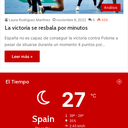
Análisis
Laura Rodríguez Martínez
noviembre 8, 2022
0
456
La victoria se resbala por minutos
España no es capaz de conseguir la victoria contra Polonia a
pesar de situarse durante un momento 4 puntos por…
Leer más »
El Tiempo
27
℃
Spain
39º - 26º
35%
2.45 km/h