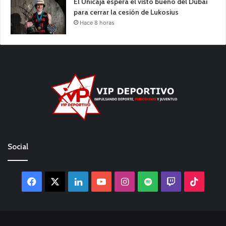
El Unicaja espera el visto bueno del Dubái
para cerrar la cesión de Lukosius
Hace 8 horas
Social
Facebook
X
LinkedIn
YouTube
Instagram
Spotify
Twitch
TikTo