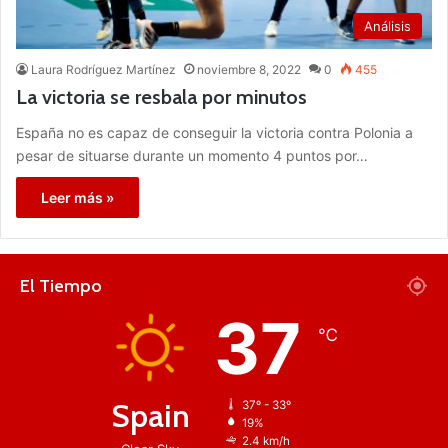
Análisis
Laura Rodríguez Martínez
noviembre 8, 2022
0
455
La victoria se resbala por minutos
España no es capaz de conseguir la victoria contra Polonia a
pesar de situarse durante un momento 4 puntos por…
Leer más »
El Tiempo
37
℃
Spain
37º - 33º
19%
2.4 km/h