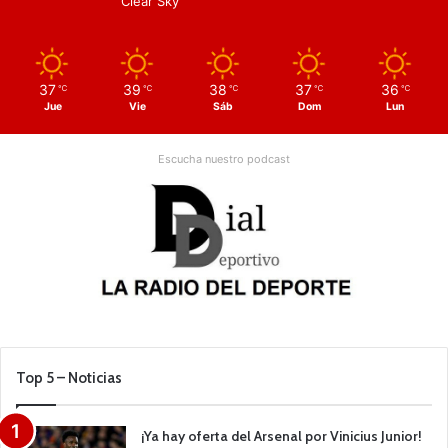
Clear Sky
37
39
38
37
36
℃
℃
℃
℃
℃
Jue
Vie
Sáb
Dom
Lun
Escucha nuestro podcast
Top 5 – Noticias
¡Ya hay oferta del Arsenal por Vinicius Junior!