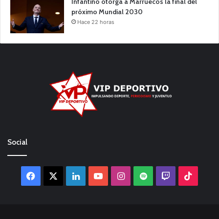
Infantino otorga a Marruecos la final del
próximo Mundial 2030
Hace 22 horas
Social
Facebook
X
LinkedIn
YouTube
Instagram
Spotify
Twitch
TikTo