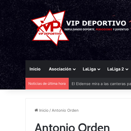
Inicio
Asociación
LaLiga
LaLiga 2
El Eldense mira a las canteras p
Noticias de última hora
Inicio
/
Antonio Orden
Antonio Orden