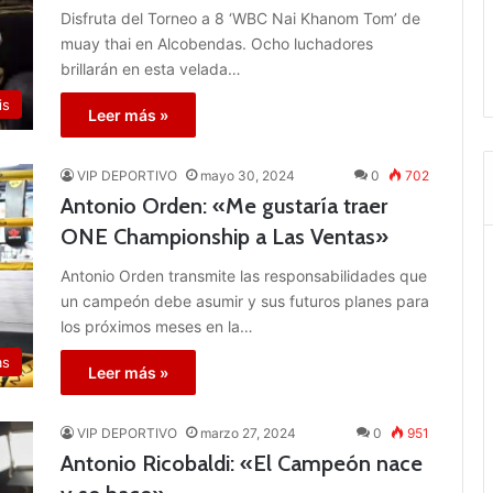
Disfruta del Torneo a 8 ‘WBC Nai Khanom Tom’ de
muay thai en Alcobendas. Ocho luchadores
brillarán en esta velada…
is
Leer más »
VIP DEPORTIVO
mayo 30, 2024
0
702
Antonio Orden: «Me gustaría traer
ONE Championship a Las Ventas»
Antonio Orden transmite las responsabilidades que
un campeón debe asumir y sus futuros planes para
los próximos meses en la…
as
Leer más »
VIP DEPORTIVO
marzo 27, 2024
0
951
Antonio Ricobaldi: «El Campeón nace