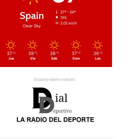
Spain
37º - 34º
19%
3.05 km/h
Clear Sky
37
39
38
37
36
℃
℃
℃
℃
℃
Jue
Vie
Sáb
Dom
Lun
Escucha nuestro podcast