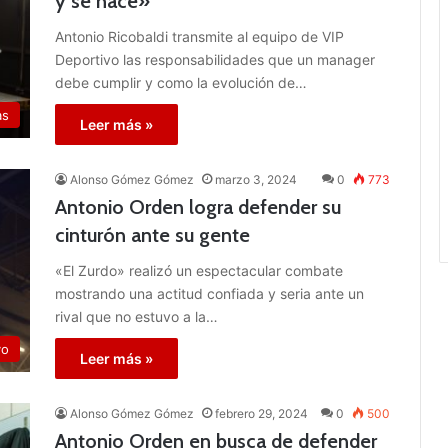
y se hace»
Antonio Ricobaldi transmite al equipo de VIP
Deportivo las responsabilidades que un manager
debe cumplir y como la evolución de…
as
Leer más »
Alonso Gómez Gómez
marzo 3, 2024
0
773
Antonio Orden logra defender su
cinturón ante su gente
«El Zurdo» realizó un espectacular combate
mostrando una actitud confiada y seria ante un
rival que no estuvo a la…
vo
Leer más »
Alonso Gómez Gómez
febrero 29, 2024
0
500
Antonio Orden en busca de defender