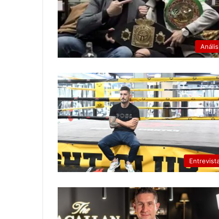
Anális
Entrevist