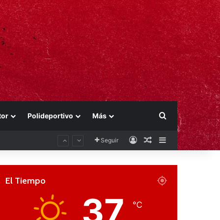
Buscar por
tor
Polideportivo
Más
Acceso
Publicación al aza
Barra lateral
Seguir
El Tiempo
37
℃