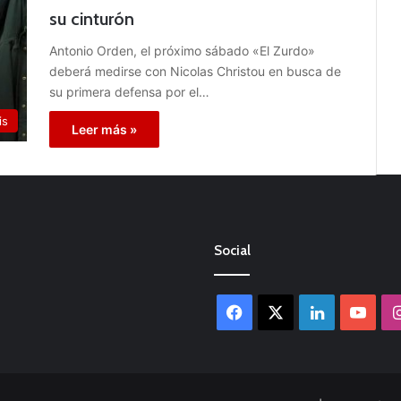
su cinturón
Antonio Orden, el próximo sábado «El Zurdo»
deberá medirse con Nicolas Christou en busca de
su primera defensa por el…
is
Leer más »
Social
Facebook
X
LinkedIn
You