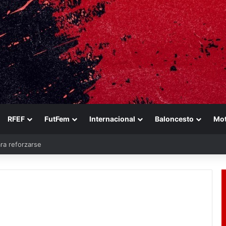
RFEF
FutFem
Internacional
Baloncesto
Mo
ara reforzarse