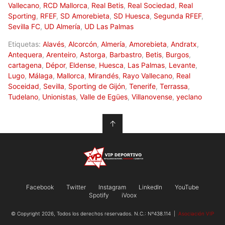
Vallecano
,
RCD Mallorca
,
Real Betis
,
Real Sociedad
,
Real
Sporting
,
RFEF
,
SD Amorebieta
,
SD Huesca
,
Segunda RFEF
,
Sevilla FC
,
UD Almería
,
UD Las Palmas
Etiquetas:
Alavés
,
Alcorcón
,
Almería
,
Amorebieta
,
Andratx
,
Antequera
,
Arenteiro
,
Astorga
,
Barbastro
,
Betis
,
Burgos
,
cartagena
,
Dépor
,
Eldense
,
Huesca
,
Las Palmas
,
Levante
,
Lugo
,
Málaga
,
Mallorca
,
Mirandés
,
Rayo Vallecano
,
Real
Soceidad
,
Sevilla
,
Sporting de Gijón
,
Tenerife
,
Terrassa
,
Tudelano
,
Unionistas
,
Valle de Egües
,
Villanovense
,
yeclano
↑
Facebook
Twitter
Instagram
LinkedIn
YouTube
Spotify
iVoox
© Copyright 2026, Todos los derechos reservados. N.C.: Nº438.114 |
Asociación VIP