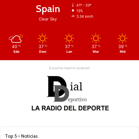
Spain
41º - 33º
13%
3.34 km/h
Clear Sky
40
37
37
37
39
℃
℃
℃
℃
℃
Sáb
Dom
Lun
Mar
Mié
Escucha nuestro podcast
Top 5 – Noticias