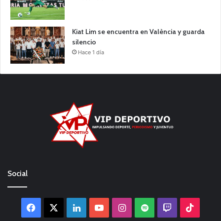
Kiat Lim se encuentra en València y guarda
silencio
Hace 1 día
Social
Facebook
X
LinkedIn
YouTube
Instagram
Spotify
Twitch
TikTo