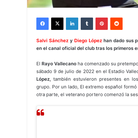
Facebook
X
LinkedIn
Tumblr
Pinterest
Reddit
Salvi
Sánchez
y
Diego López
han dado sus p
en el canal oficial del club tras los primero
El
Rayo Vallecano
ha comenzado su pretempor
sábado 9 de julio de 2022 en el Estadio Vallec
López,
también estuvieron presentes en lo
grupo. Por un lado, El extremo español formó 
otra parte, el veterano portero comenzó la ses