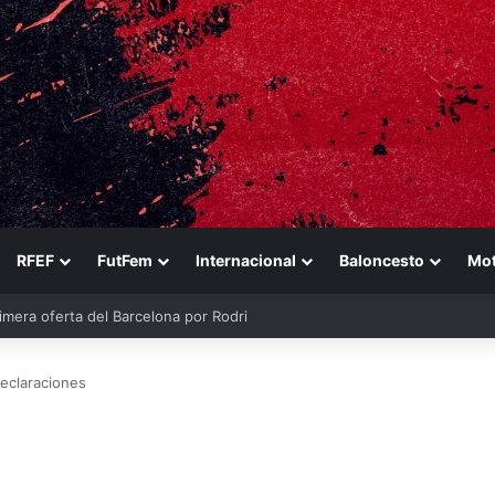
RFEF
FutFem
Internacional
Baloncesto
Mo
ina
declaraciones