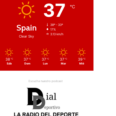
37
℃
Spain
38º - 33º
17%
3.13 km/h
Clear Sky
38
37
37
37
39
℃
℃
℃
℃
℃
Sáb
Dom
Lun
Mar
Mié
Escucha nuestro podcast