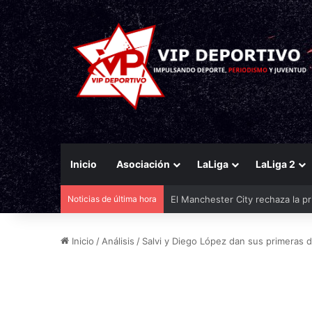
Inicio
Asociación
LaLiga
LaLiga 2
Noticias de última hora
Mastantuono cedido a la Fiorent
Inicio
/
Análisis
/
Salvi y Diego López dan sus primeras 