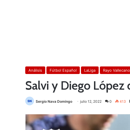
Análisis
Fútbol Español
LaLiga
Rayo Vallecano
Salvi y Diego López 
Sergio Nava Domingo
julio 12, 2022
0
413