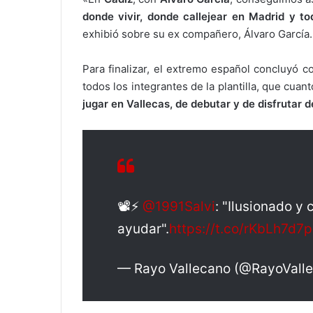
donde vivir, donde callejear en Madrid y to
exhibió sobre su ex compañero, Álvaro García.
Para finalizar, el extremo español concluyó 
todos los integrantes de la plantilla, que cua
jugar en Vallecas, de debutar y de disfrutar d
📽️⚡️
@1991Salvi
: "Ilusionado 
ayudar".
https://t.co/rKbLh7d7
— Rayo Vallecano (@RayoVall