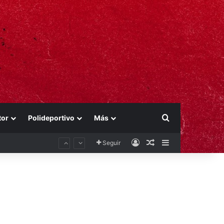
Buscar por
tor
Polideportivo
Más
Acceso
Publicación al aza
Barra lateral
Seguir