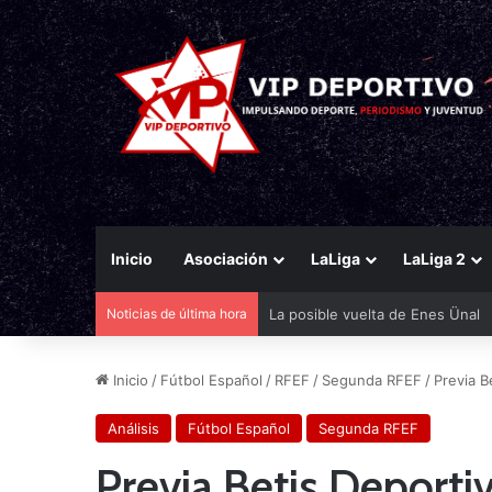
Inicio
Asociación
LaLiga
LaLiga 2
Noticias de última hora
Bandazo de Aprilia y de Michelí
Inicio
/
Fútbol Español
/
RFEF
/
Segunda RFEF
/
Previa B
Análisis
Fútbol Español
Segunda RFEF
Previa Betis Deportiv