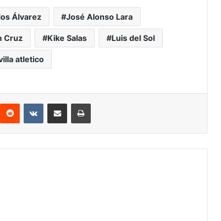
los Álvarez
José Alonso Lara
n Cruz
Kike Salas
Luis del Sol
illa atletico
Reddit
VKontakte
Compartir por correo electrónico
Imprimir