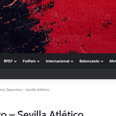
RFEF
FutFem
Internacional
Baloncesto
Mo
n a Ducati en un sábado perfecto para Jorge Martín
etis Deportivo – Sevilla Atlético
o – Sevilla Atlético