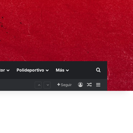
Buscar por
tor
Polideportivo
Más
Acceso
Publicación al aza
Barra lateral
Seguir