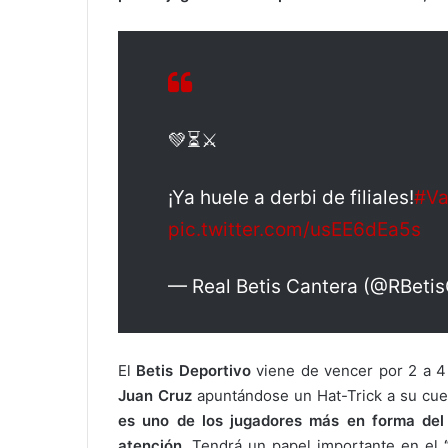
💚⏳︎⚔️
¡Ya huele a derbi de filiales!
#Va
pic.twitter.com/usEE6dEa5s
— Real Betis Cantera (@RBeti
El
Betis Deportivo
viene de vencer por 2 a 4
Juan Cruz
apuntándose un Hat-Trick a su cuen
es uno de los jugadores más en forma del fi
atención.
Tendrá un papel importante en el