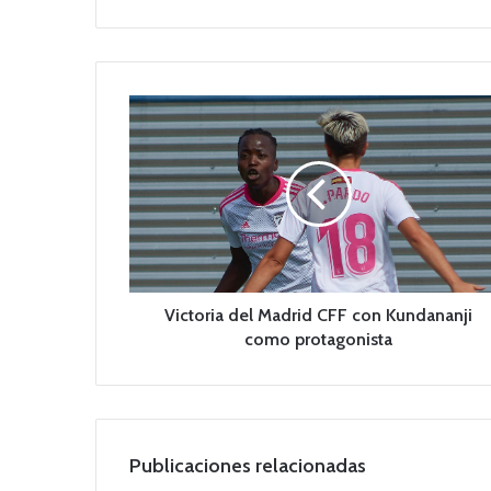
b
V
i
c
t
o
r
i
a
d
e
Victoria del Madrid CFF con Kundananji
l
como protagonista
M
a
d
r
i
Publicaciones relacionadas
d