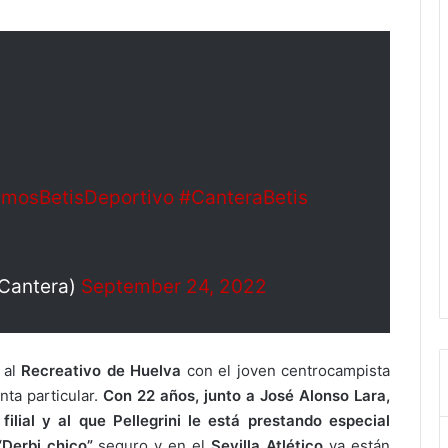
mosBetisDeportivo
#CanteraBetis
sCantera)
September 24, 2022
 al
Recreativo de Huelva
con el joven centrocampista
ta particular.
Con 22 años, junto a José Alonso Lara,
lial y al que Pellegrini le está prestando especial
“Derbi chico”
seguro y en el
Sevilla Atlético
ya están