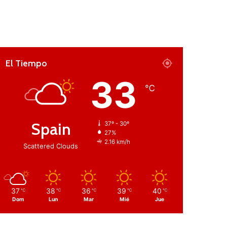
El Tiempo
33
℃
Spain
37º - 30º
27%
2.16 km/h
Scattered Clouds
37
38
36
39
40
℃
℃
℃
℃
℃
Dom
Lun
Mar
Mié
Jue