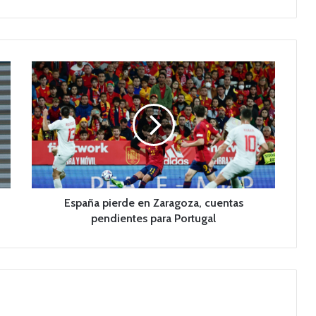
E
s
p
a
ñ
a
p
i
e
r
España pierde en Zaragoza, cuentas
d
pendientes para Portugal
e
e
n
Z
a
r