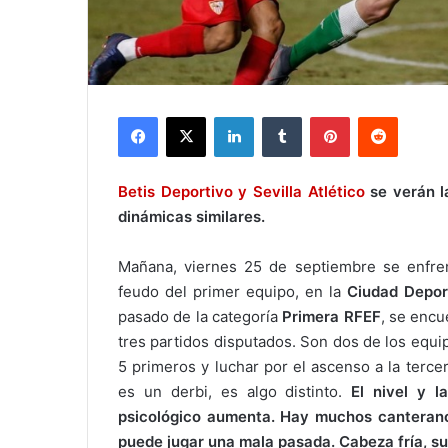
Facebook
X
LinkedIn
Tumblr
Pinterest
Reddit
Betis Deportivo y Sevilla Atlético
se verán l
dinámicas similares.
Mañana, viernes 25 de septiembre se enfr
feudo del primer equipo, en la
Ciudad Deport
pasado de la categoría
Primera RFEF
, se encu
tres partidos disputados. Son dos de los equipos
5 primeros y luchar por el ascenso a la terc
es un derbi, es algo distinto.
El nivel y l
psicológico aumenta. Hay muchos canterano
puede jugar una mala pasada. Cabeza fría, su