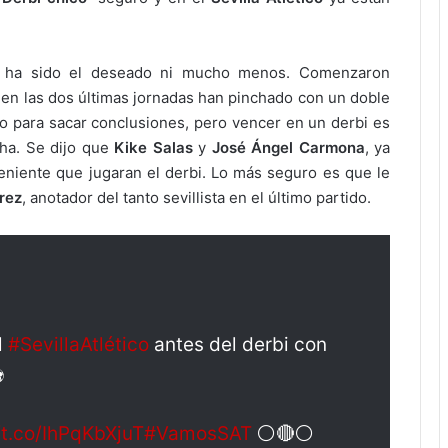
 no ha sido el deseado ni mucho menos. Comenzaron
en las dos últimas jornadas han pinchado con un doble
o para sacar conclusiones, pero vencer en un derbi es
cha. Se dijo que
Kike Salas
y
José Ángel Carmona
, ya
eniente que jugaran el derbi. Lo más seguro es que le
rez
, anotador del tanto sevillista en el último partido.
l
#SevillaAtlético
antes del derbi con
️
/t.co/IhPqKbXjuT
#VamosSAT
⚪️🔴⚪️