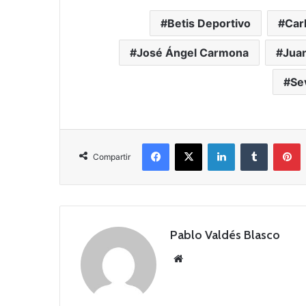
Betis Deportivo
Car
José Ángel Carmona
Jua
Sev
Facebook
X
LinkedIn
Tumblr
Pinterest
Compartir
Pablo Valdés Blasco
Siti
o
we