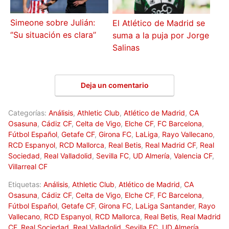
Simeone sobre Julián:
El Atlético de Madrid se
‘’Su situación es clara’’
suma a la puja por Jorge
Salinas
Deja un comentario
Categorías:
Análisis
,
Athletic Club
,
Atlético de Madrid
,
CA
Osasuna
,
Cádiz CF
,
Celta de Vigo
,
Elche CF
,
FC Barcelona
,
Fútbol Español
,
Getafe CF
,
Girona FC
,
LaLiga
,
Rayo Vallecano
,
RCD Espanyol
,
RCD Mallorca
,
Real Betis
,
Real Madrid CF
,
Real
Sociedad
,
Real Valladolid
,
Sevilla FC
,
UD Almería
,
Valencia CF
,
Villarreal CF
Etiquetas:
Análisis
,
Athletic Club
,
Atlético de Madrid
,
CA
Osasuna
,
Cádiz CF
,
Celta de Vigo
,
Elche CF
,
FC Barcelona
,
Fútbol Español
,
Getafe CF
,
Girona FC
,
LaLiga Santander
,
Rayo
Vallecano
,
RCD Espanyol
,
RCD Mallorca
,
Real Betis
,
Real Madrid
CF
,
Real Sociedad
,
Real Valladolid
,
Sevilla FC
,
UD Almería
,