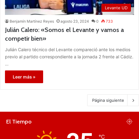
Levante UD
Benjamín Martínez Reyes
agosto 23, 2024
0
733
Julián Calero: «Somos el Levante y vamos a
competir bien»
Julián Calero técnico del Levante compareció ante los medios
previo al partido correspondiente a la jornada 2 frente al Cádiz.
…
Leer más »
Página siguiente
El Tiempo
℃