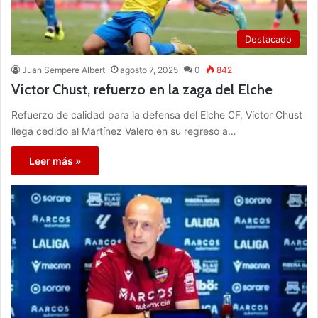
Destacado
Juan Sempere Albert
agosto 7, 2025
0
842
Víctor Chust, refuerzo en la zaga del Elche
Refuerzo de calidad para la defensa del Elche CF, Víctor Chust
llega cedido al Martínez Valero en su regreso a…
Leer más »