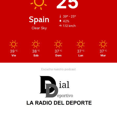
25
Spain
39º - 25º
42%
1.12 km/h
Clear Sky
39
38
37
37
37
℃
℃
℃
℃
℃
Vie
Sáb
Dom
Lun
Mar
Escucha nuestro podcast