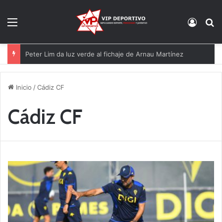
Menú
Acces
B
El Eldense mira a las canteras para reforzarse
Inicio
/
Cádiz CF
Cádiz CF