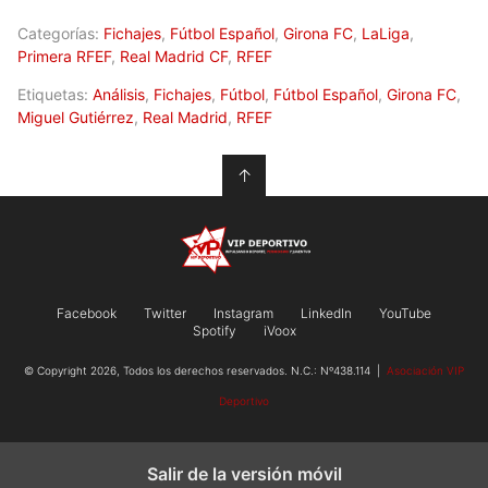
Categorías:
Fichajes
,
Fútbol Español
,
Girona FC
,
LaLiga
,
Primera RFEF
,
Real Madrid CF
,
RFEF
Etiquetas:
Análisis
,
Fichajes
,
Fútbol
,
Fútbol Español
,
Girona FC
,
Miguel Gutiérrez
,
Real Madrid
,
RFEF
↑
Facebook
Twitter
Instagram
LinkedIn
YouTube
Spotify
iVoox
© Copyright 2026, Todos los derechos reservados. N.C.: Nº438.114 |
Asociación VIP
Deportivo
Salir de la versión móvil