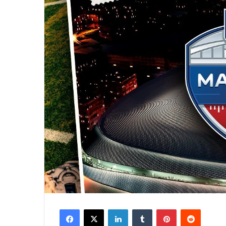
Facebook
X
LinkedIn
Tumblr
Pinterest
Reddit