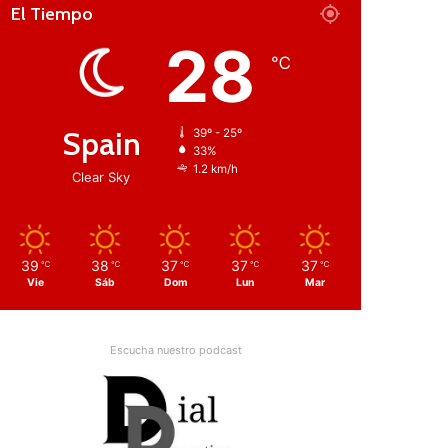
El Tiempo
28
℃
Spain
39º - 25º
33%
1.2 km/h
Clear Sky
39
38
37
37
37
℃
℃
℃
℃
℃
Vie
Sáb
Dom
Lun
Mar
Escucha nuestro podcast