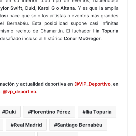
ar en su interior todo tipo de eventos, habiéndose
ylor Swift, Duki, Karol G o Aitana
. Y es que la amplia
tos
) hace que solo los artistas o eventos más grandes
l Bernabéu. Esta posibilidad supone casi infinitas
mismo recinto de Chamartín. El luchador
Ilia Topuria
desafiado incluso al histórico
Conor McGregor
.
rmación y actualidad deportiva en
@VIP_Deportivo
, en
m:
@vp_deportivo
.
Duki
Florentino Pérez
Ilia Topuria
Real Madrid
Santiago Bernabéu