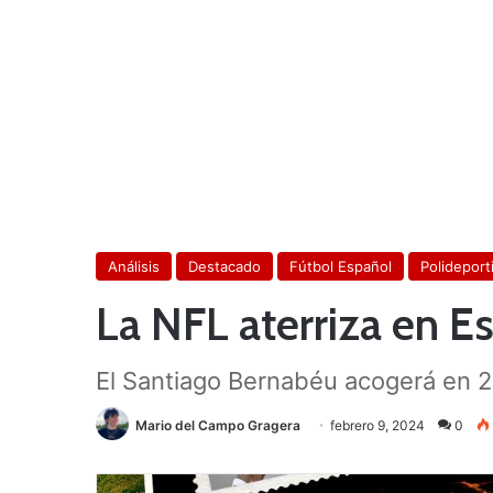
Análisis
Destacado
Fútbol Español
Polideport
La NFL aterriza en E
El Santiago Bernabéu acogerá en 20
Mario del Campo Gragera
febrero 9, 2024
0