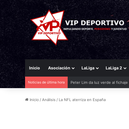
Inicio
Asociación
LaLiga
LaLiga 2
Noticias de última hora
El Eldense mira a las canteras p
Inicio
/
Análisis
/
La NFL aterriza en España