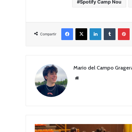
Spotify Camp Nou
Facebook
X
LinkedIn
Tumblr
Pinterest
Compartir
Mario del Campo Grager
Siti
o
we
b
P