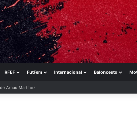
RFEF
FutFem
Internacional
Baloncesto
Mo
ara reforzarse