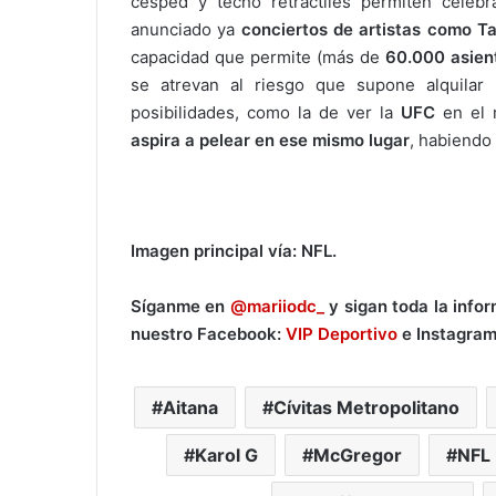
césped y techo retráctiles permiten celebr
anunciado ya
conciertos de artistas como Ta
capacidad que permite (más de
60.000 asien
se atrevan al riesgo que supone alquilar e
posibilidades, como la de ver la
UFC
en el 
aspira a pelear en ese mismo lugar
, habiendo 
Imagen principal vía: NFL.
Síganme en
@mariiodc_
y sigan toda la info
nuestro Facebook:
VIP Deportivo
e Instagra
Aitana
Cívitas Metropolitano
Karol G
McGregor
NFL