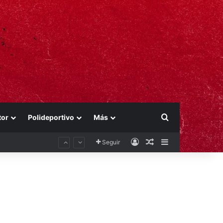
Buscar por
tor
Polideportivo
Más
Acceso
Publicación al aza
Barra lateral
Seguir