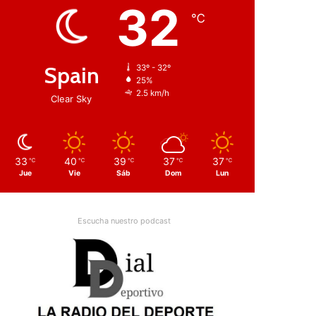
32
℃
Spain
33º - 32º
25%
2.5 km/h
Clear Sky
33
40
39
37
37
℃
℃
℃
℃
℃
Jue
Vie
Sáb
Dom
Lun
Escucha nuestro podcast