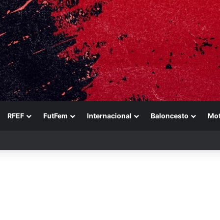
RFEF
FutFem
Internacional
Baloncesto
Mo
ara reforzarse