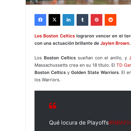
Facebook
X
LinkedIn
Tumblr
Pinterest
Reddit
Los Boston Celtics
lograron vencer en el ter
con una actuación brillante de
Jaylen Brown
.
Los
Boston Celtics
sueñan con el anillo, y
Massachussetts crea en su 18 título. El
TD Ga
Boston Celtics
y
Golden State Warriors
. El 
los Warriors.
Qué locura de Playoffs
#NBAFin