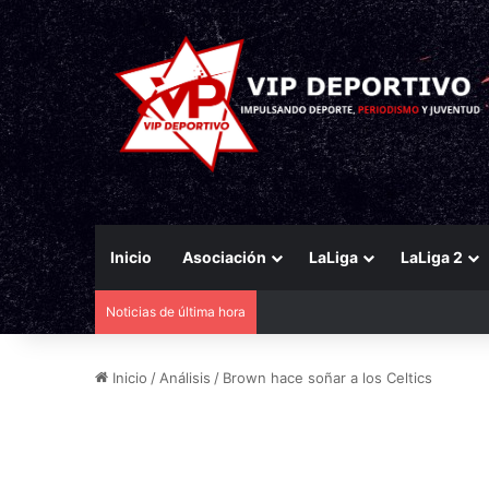
Inicio
Asociación
LaLiga
LaLiga 2
Noticias de última hora
El Eldense mira a las canteras p
Inicio
/
Análisis
/
Brown hace soñar a los Celtics