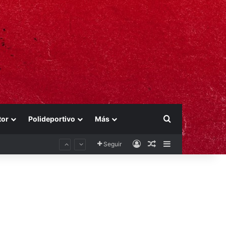
Buscar por
tor
Polideportivo
Más
Acceso
Publicación al aza
Barra lateral
Seguir