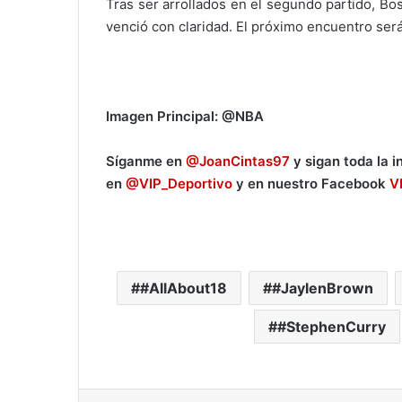
Tras ser arrollados en el segundo partido, Bo
venció con claridad. El próximo encuentro ser
Imagen Principal: @NBA
Síganme en
@JoanCintas97
y sigan toda la 
en
@VIP_Deportivo
y en nuestro Facebook
V
#AllAbout18
#JaylenBrown
#StephenCurry