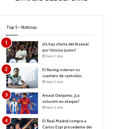
Top 5 – Noticias
¡Ya hay oferta del Arsenal
por Vinicius Junior!
Hace 5 días
El Racing «cierra» su
cuarteto de centrales
Hace 2 días
Arnaut Danjuma, ¿La
solución en ataque?
Hace 4 días
El Real Madrid compra a
Carlos Espí procedente del