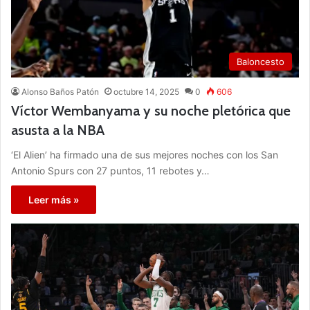
Baloncesto
Alonso Baños Patón
octubre 14, 2025
0
606
Víctor Wembanyama y su noche pletórica que
asusta a la NBA
‘El Alien’ ha firmado una de sus mejores noches con los San
Antonio Spurs con 27 puntos, 11 rebotes y…
Leer más »