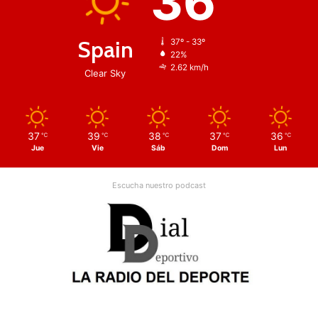
36
Spain
37º - 33º
22%
2.62 km/h
Clear Sky
37
39
38
37
36
℃
℃
℃
℃
℃
Jue
Vie
Sáb
Dom
Lun
Escucha nuestro podcast