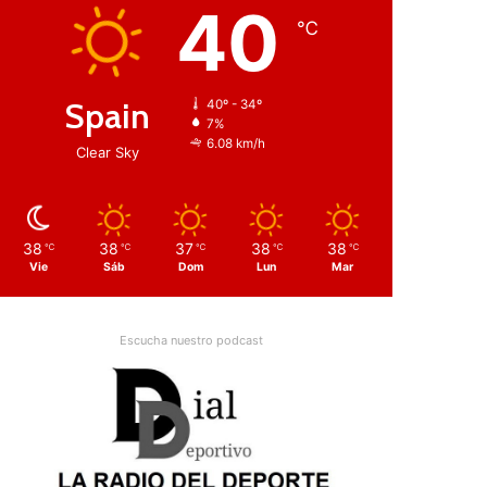
40
℃
Spain
40º - 34º
7%
6.08 km/h
Clear Sky
38
38
37
38
38
℃
℃
℃
℃
℃
Vie
Sáb
Dom
Lun
Mar
Escucha nuestro podcast