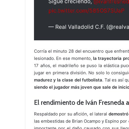
Sigue creciendo,
@ivanfresne
pic.twitter.com/585OS7SUaP
— Real Valladolid C.F. (@realva
Corría el minuto 28 del encuentro que enfrent
lesionado. En ese momento,
la trayectoria pr
17 años, el madrileño se puso la elástica puc
jugar en primera división. No solo lo consigu
madurez y la clase del futbolista
. Tal es así q
siendo el jugador más joven que sale de inic
El rendimiento de Iván Fresneda a
Respaldado por su afición, el lateral
demostró 
las embestidas de Brian Ocampo y Espino por 
importante por el daño causado con sus llega