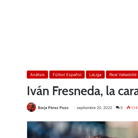
Análisis
Fútbol Español
LaLiga
Real Valladolid
Iván Fresneda, la car
Borja Pérez Pozo
septiembre 20, 2022
0
1.14