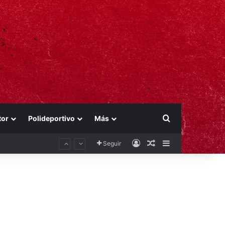
Buscar por
tor
Polideportivo
Más
Acceso
Publicación al aza
Barra lateral
Seguir