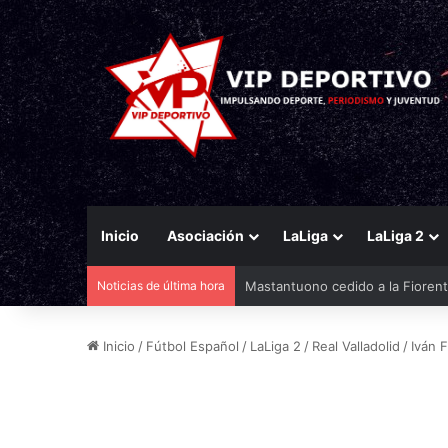
Inicio
Asociación
LaLiga
LaLiga 2
Noticias de última hora
El Racing mueve ficha por Agirr
Inicio
/
Fútbol Español
/
LaLiga 2
/
Real Valladolid
/
Iván F