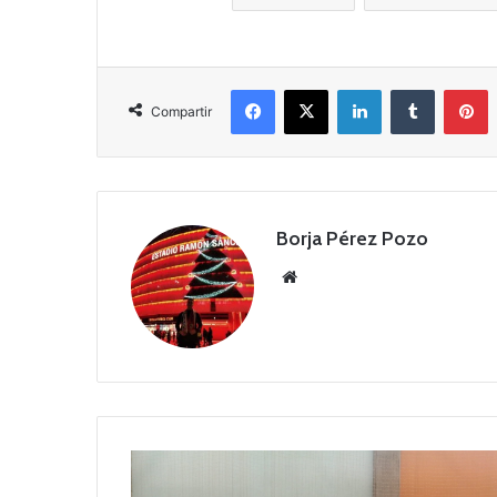
Facebook
X
LinkedIn
Tumblr
Pinterest
Compartir
Borja Pérez Pozo
Siti
o
we
b
A
n