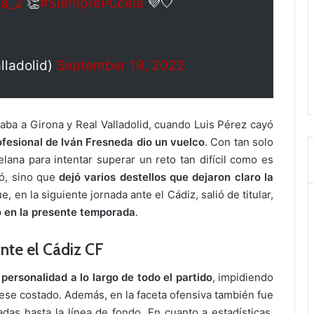
da_2
👏
#SiemprePucela
💜🤍
lladolid)
September 19, 2022
aba a Girona y Real Valladolid, cuando Luis Pérez cayó
ofesional de Iván Fresneda dio un vuelco
. Con tan solo
elana para intentar superar un reto tan difícil como es
ió, sino que
dejó varios destellos que dejaron claro la
ue, en la siguiente jornada ante el Cádiz, salió de titular,
io en la presente temporada
.
nte el Cádiz CF
personalidad a lo largo de todo el partido
, impidiendo
ese costado. Además, en la faceta ofensiva también fue
das hasta la línea de fondo. En cuanto a estadísticas,