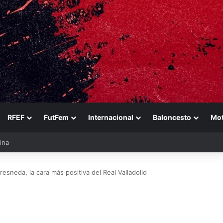
RFEF
FutFem
Internacional
Baloncesto
Mo
ezabala
resneda, la cara más positiva del Real Valladolid