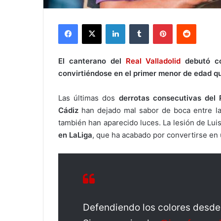
Facebook
X
LinkedIn
Tumblr
Pinterest
Reddit
El canterano del
Real Valladolid
debutó co
convirtiéndose en el primer menor de edad qu
Las últimas dos
derrotas consecutivas del 
Cádiz
han dejado mal sabor de boca entre la
también han aparecido luces. La lesión de Lui
en LaLiga
, que ha acabado por convertirse en
Defendiendo los colores desd