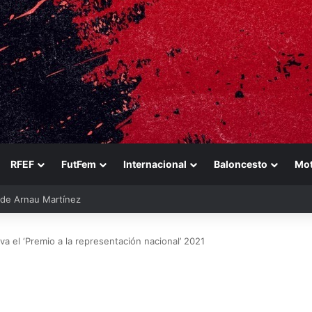
RFEF
FutFem
Internacional
Baloncesto
Mo
ara reforzarse
va el ‘Premio a la representación nacional’ 2021