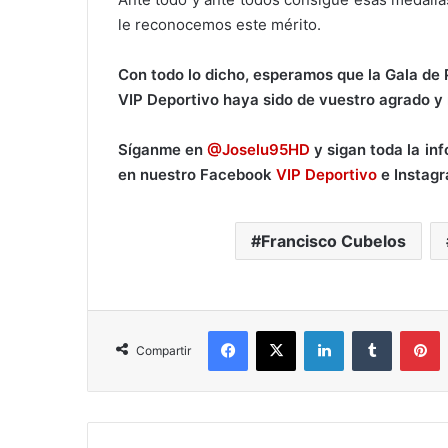
le reconocemos este mérito.
Con todo lo dicho, esperamos que la Gala de 
VIP Deportivo haya sido de vuestro agrado y 
Síganme en
@Joselu95HD
y sigan toda la in
en nuestro Facebook
VIP Deportivo
e Instag
Francisco Cubelos
Facebook
X
LinkedIn
Tumblr
Pinterest
Compartir