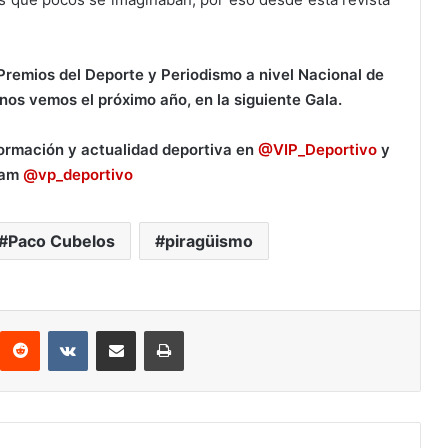
Premios del Deporte y Periodismo a nivel Nacional de
nos vemos el próximo año, en la siguiente Gala.
formación y actualidad deportiva en
@VIP_Deportivo
y
ram
@vp_deportivo
Paco Cubelos
piragüismo
Reddit
VKontakte
Compartir por correo electrónico
Imprimir