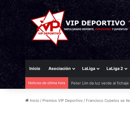
Inicio
Asociación
LaLiga
LaLiga 2
Noticias de última hora
El Eldense mira a las canteras p
Inicio
/
Premios VIP Deportivo
/
Francisco Cubelos se lle