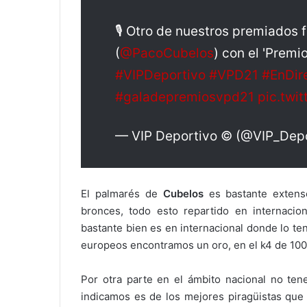
🎙 Otro de nuestros premiados 
(
@PacoCubelos
) con el 'Premi
#VIPDeportivo
#VPD21
#EnDir
#galadepremiosvpd21
pic.tw
— VIP Deportivo © (@VIP_Dep
El palmarés de
Cubelos
es bastante extenso
bronces, todo esto repartido en internaci
bastante bien es en internacional donde lo t
europeos encontramos un oro, en el k4 de 10
Por otra parte en el ámbito nacional no te
indicamos es de los mejores piragüistas qu