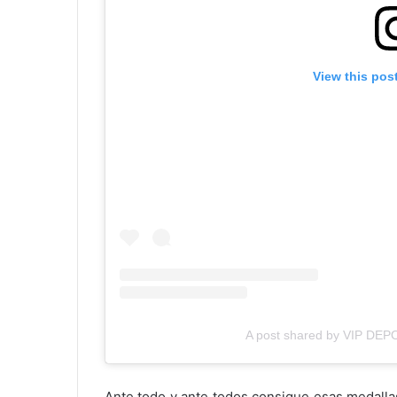
View this pos
A post shared by VIP DEP
Ante todo y ante todos consigue esas medalla