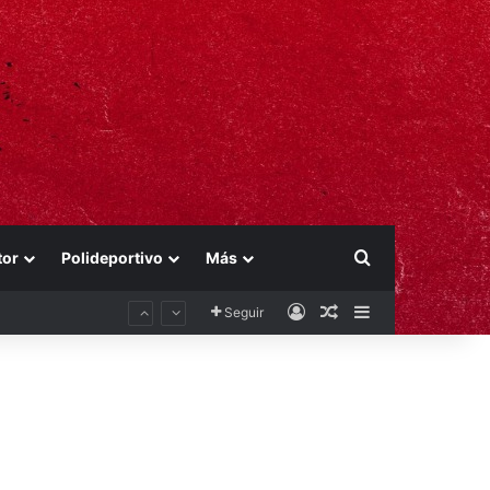
Buscar por
tor
Polideportivo
Más
Acceso
Publicación al aza
Barra lateral
Seguir