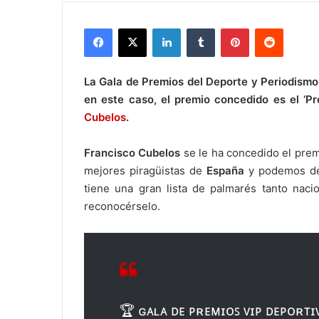
Facebook
X
LinkedIn
Tumblr
Pinterest
Reddit
La Gala de Premios del Deporte y Periodismo
en este caso, el premio concedido es el ‘P
Cubelos
.
Francisco Cubelos
se le ha concedido el prem
mejores piragüistas de
España
y podemos dec
tiene una gran lista de palmarés tanto nacio
reconocérselo.
🏆 ɢᴀʟᴀ ᴅᴇ ᴘʀᴇᴍɪᴏꜱ ᴠɪᴘ ᴅᴇᴘᴏʀᴛɪ