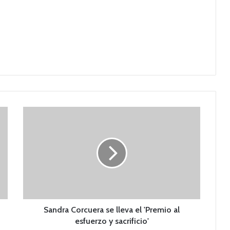
S
a
n
d
r
a
C
o
r
c
Sandra Corcuera se lleva el 'Premio al
u
esfuerzo y sacrificio'