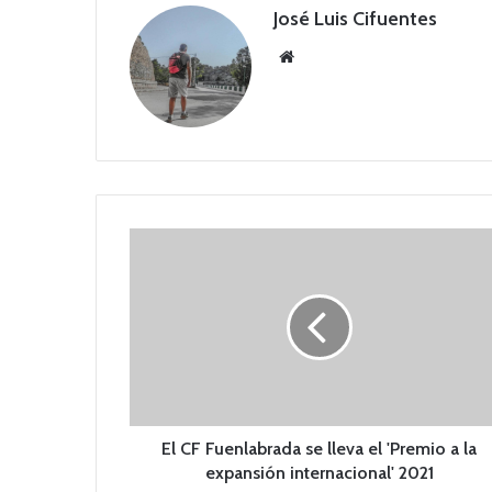
José Luis Cifuentes
Siti
o
we
b
E
l
C
F
F
u
e
n
l
a
El CF Fuenlabrada se lleva el 'Premio a la
b
expansión internacional' 2021