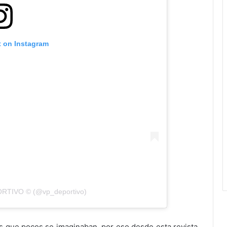
t on Instagram
ORTIVO © (@vp_deportivo)
s que pocos se imaginaban, por eso desde esta revista