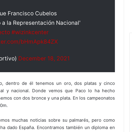
fue Francisco Cubelos
o a la Representación Nacional'
ecto
#wizinkcenter
itter.com/bHmApk84ZX
ortivo)
December 18, 2021
, dentro de él tenemos un oro, dos platas y cinco
onal y nacional. Donde vemos que Paco lo ha hecho
enemos con dos bronce y una plata. En los campeonatos
00m.
nemos muchas noticias sobre su palmarés, pero como
e ha dado España. Encontramos también un diploma en