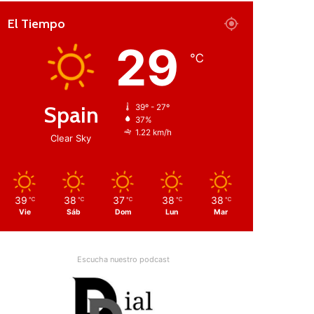
El Tiempo
29
℃
Spain
39º - 27º
37%
1.22 km/h
Clear Sky
39
38
37
38
38
℃
℃
℃
℃
℃
Vie
Sáb
Dom
Lun
Mar
Escucha nuestro podcast