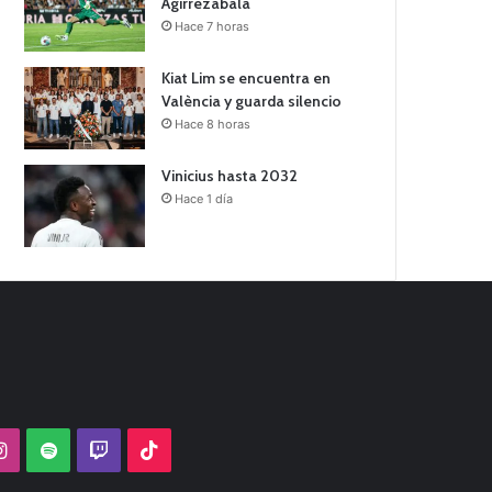
Agirrezabala
Hace 7 horas
Kiat Lim se encuentra en
València y guarda silencio
Hace 8 horas
Vinicius hasta 2032
Hace 1 día
Tube
Instagram
Spotify
Twitch
TikTok