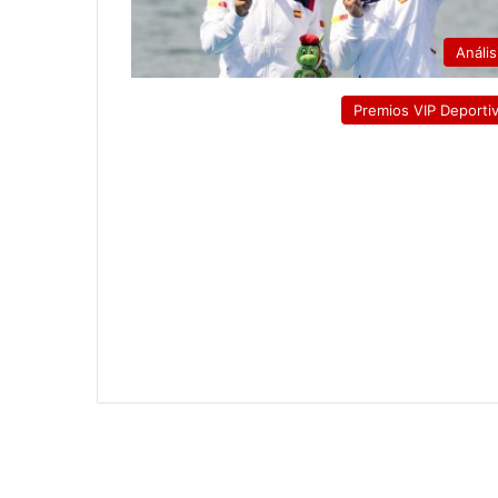
Anális
Premios VIP Deporti