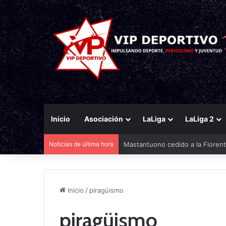
Inicio
Asociación
LaLiga
LaLiga 2
Noticias de última hora
Mastantuono cedido a la Fiorent
Inicio
/
piragüismo
piragüismo