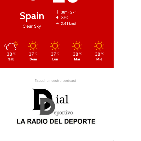
Spain
38º - 27º
23%
2.41 km/h
Clear Sky
38
37
37
38
38
℃
℃
℃
℃
℃
Sáb
Dom
Lun
Mar
Mié
Escucha nuestro podcast