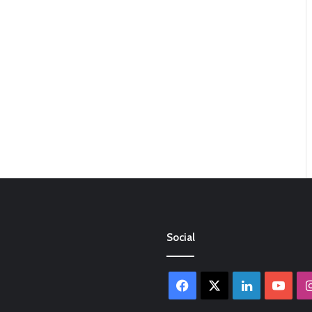
Social
Facebook
X
LinkedIn
You