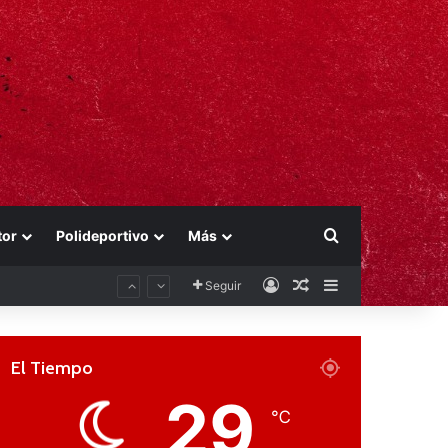
Buscar por
tor
Polideportivo
Más
Acceso
Publicación al aza
Barra lateral
Seguir
El Tiempo
29
℃