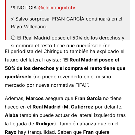
🚨 NOTICIA
@elchiringuitotv
⚡️ Salvo sorpresa, FRAN GARCÍA continuará en el
Rayo Vallecano.
⚪️ El Real Madrid posee el 50% de los derechos y
si compra el resto tiene que quedárselo (no
El periodista del Chiringuito también ha explicado el
puede revenderlo en el mismo mercado por
nueva normativa FIFA).
futuro del lateral rayista: “
El Real Madrid posee el
50% de los derechos y si compra el resto tiene que
(sigue)
quedárselo
(no puede revenderlo en el mismo
— Marcos de Vicente (@MarcosdVicente)
May
mercado por nueva normativa FIFA)”.
26, 2022
Ademas,
Marcos
asegura que
Fran García
no tiene
hueco en el
Real Madrid
(
M. Gutiérrez
por delante.
Alaba
también puede actuar de lateral izquierdo tras
la llegada de
Rüdiger
). También afianza que en el
Rayo
hay tranquilidad. Saben que
Fran
quiere