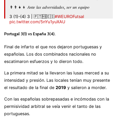
👨‍👨‍👧‍👦 𝐴𝑛𝑡𝑒 𝑙𝑎𝑠 𝑎𝑑𝑣𝑒𝑟𝑠𝑖𝑑𝑎𝑑𝑒𝑠, 𝑠𝑒𝑟 𝑢𝑛 𝑒𝑞𝑢𝑖𝑝𝑜
3 (1)-(4) 3 | 🇵🇹🆚🇪🇸
#WEUROFutsal
pic.twitter.com/5nYu1yuXAU
— Selección Española Femenina de Fútbol
Portugal 3(1) vs España 3(4).
(@SEFutbolFem)
July 4, 2022
Final de infarto el que nos dejaron portuguesas y
españolas. Los dos combinados nacionales no
escatimaron esfuerzos y lo dieron todo.
La primera mitad se la llevaron las lusas merced a su
intensidad y presión. Las locales tenían muy presente
el resultado de la final de
2019
y salieron a morder.
Con las españolas sobrepasadas e incómodas con la
permisividad arbitral se veía venir el tanto de las
portuguesas.