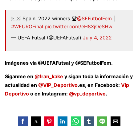
🇪🇸 Spain, 2022 winners 🏆
@SEFutbolFem
|
#WEUROFinal
pic.twitter.com/eH8XjOeSHw
— UEFA Futsal (@UEFAFutsal)
July 4, 2022
Imágenes vía @UEFAFutsal y @SEFutbolFem.
Siganme en
@fran_kake
y sigan toda la información y
actualidad en
@VIP_Deportivo
.es, en Facebook:
Vip
Deportivo
o en Instagram:
@vp_deportivo
.