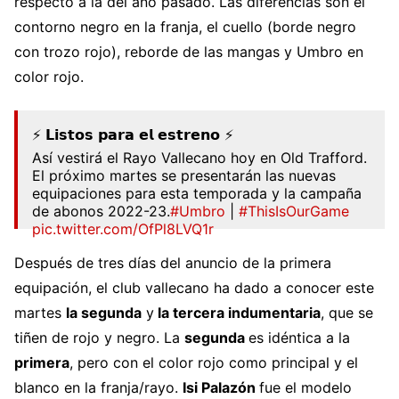
respecto a la del año pasado. Las diferencias son el
contorno negro en la franja, el cuello (borde negro
con trozo rojo), reborde de las mangas y Umbro en
color rojo.
⚡ 𝗟𝗶𝘀𝘁𝗼𝘀 𝗽𝗮𝗿𝗮 𝗲𝗹 𝗲𝘀𝘁𝗿𝗲𝗻𝗼 ⚡
Así vestirá el Rayo Vallecano hoy en Old Trafford.
El próximo martes se presentarán las nuevas
equipaciones para esta temporada y la campaña
de abonos 2022-23.
#Umbro
|
#ThisIsOurGame
pic.twitter.com/OfPl8LVQ1r
— Rayo Vallecano (@RayoVallecano)
July 31,
Después de tres días del anuncio de la primera
2022
equipación, el club vallecano ha dado a conocer este
martes
la segunda
y
la tercera indumentaria
, que se
tiñen de rojo y negro. La
segunda
es idéntica a la
primera
, pero con el color rojo como principal y el
blanco en la franja/rayo.
Isi Palazón
fue el modelo