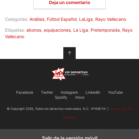
Deja un comentario
Categorías:
Análisis
,
Fútbol Español
,
LaLiga
,
Rayo Vallecano
Etiquetas:
abonos
,
equipaciones
,
La Liga
,
Pretemporada
,
Rayo
Vallecano
↑
Facebook
Twitter
Instagram
LinkedIn
YouTube
Spotify
iVoox
© Copyright 2026, Todos los derechos reservados. N.C.: Nº438.114 |
Asociación VIP
Deportivo
Salir de la versión móvil