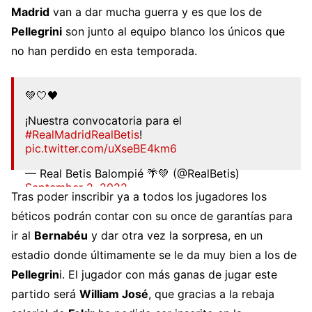
Madrid
van a dar mucha guerra y es que los de
Pellegrini
son junto al equipo blanco los únicos que
no han perdido en esta temporada.
💚🤍🖤
¡Nuestra convocatoria para el
#RealMadridRealBetis
!
pic.twitter.com/uXseBE4km6
— Real Betis Balompié 🌴💚 (@RealBetis)
September 2, 2022
Tras poder inscribir ya a todos los jugadores los
béticos podrán contar con su once de garantías para
ir al
Bernabéu
y dar otra vez la sorpresa, en un
estadio donde últimamente se le da muy bien a los de
Pellegrin
i. El jugador con más ganas de jugar este
partido será
William José
, que gracias a la rebaja