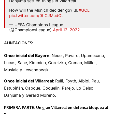
Danjuma settled things in Villarreal.
How will the Munich decider go? 🤷‍♂️
#UCL
pic.twitter.com/0tiCJMudCt
— UEFA Champions League
(@ChampionsLeague)
April 12, 2022
ALINEACIONES:
Once inicial del Bayern:
Neuer, Pavard, Upamecano,
Lucas, Sané, Kimmich, Goretzka, Coman, Müller,
Musiala y Lewandowski.
Once inicial del Villarreal:
Rulli, Foyth, Albiol, Pau,
Estupiñán, Capoue, Coquelin, Parejo, Lo Celso,
Danjuma y Gerard Moreno.
PRIMERA PARTE: Un gran Villarreal en defensa bloquea al