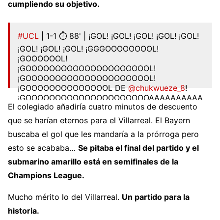
cumpliendo su objetivo.
#UCL
| 1-1 ⏱ 88' | ¡GOL! ¡GOL! ¡GOL! ¡GOL! ¡GOL!
¡GOL! ¡GOL! ¡GOL! ¡GGGOOOOOOOOL!
¡GOOOOOOL!
¡GOOOOOOOOOOOOOOOOOOOOOL!
¡GOOOOOOOOOOOOOOOOOOOOOL!
¡GOOOOOOOOOOOOOOL DE
@chukwueze_8
!
¡GOOOOOOOOOOOOOOOOOOOOOAAAAAAAAAA
El colegiado añadiría cuatro minutos de descuento
RRRRRRGHGHGHGHHGHGHHGHGHGH!
pic.twitter.com/QNBhZ6xHvq
que se harían eternos para el Villarreal. El Bayern
buscaba el gol que les mandaría a la prórroga pero
— Villarreal CF (@VillarrealCF)
April 12, 2022
esto se acababa…
Se pitaba el final del partido y el
submarino amarillo está en semifinales de la
Champions League.
Mucho mérito lo del Villarreal.
Un partido para la
historia.