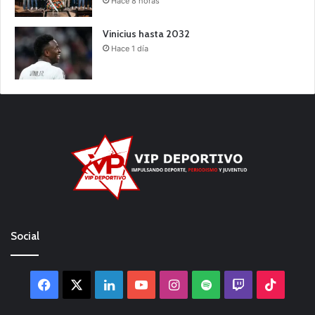
Hace 8 horas
Vinicius hasta 2032
Hace 1 día
Social
Facebook
X
LinkedIn
YouTube
Instagram
Spotify
Twitch
TikTo