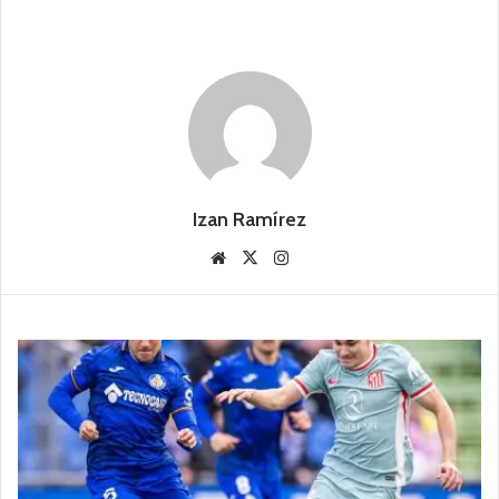
Izan Ramírez
Siti
X
Ins
o
tag
we
ra
b
m