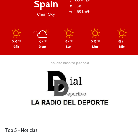
Spain
38º - 24º
35%
1.58 km/h
Clear Sky
38
37
37
38
39
℃
℃
℃
℃
℃
Sáb
Dom
Lun
Mar
Mié
Escucha nuestro podcast
Top 5 – Noticias