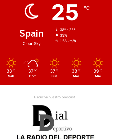
25
℃
Spain
38º - 25º
33%
1.66 km/h
Clear Sky
38
37
37
38
39
℃
℃
℃
℃
℃
Sáb
Dom
Lun
Mar
Mié
Escucha nuestro podcast