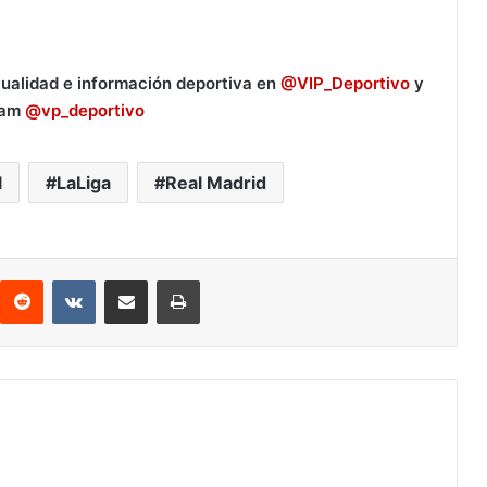
tualidad e información deportiva en
@VIP_Deportivo
y
ram
@vp_deportivo
l
LaLiga
Real Madrid
Reddit
VKontakte
Compartir por correo electrónico
Imprimir