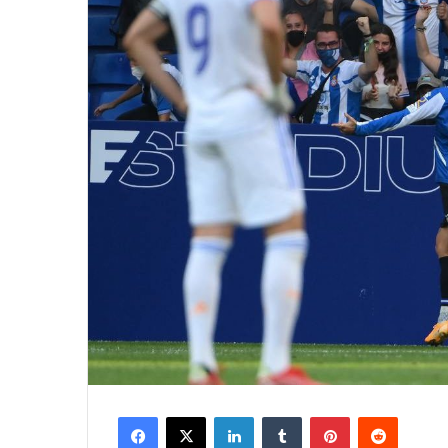
Facebook
X
LinkedIn
Tumblr
Pinterest
Reddit