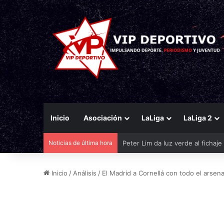
Inicio
Asociación
LaLiga
LaLiga 2
Noticias de última hora
El Eldense mira a las canteras p
Inicio
/
Análisis
/
El Madrid a Cornellá con todo el arsena