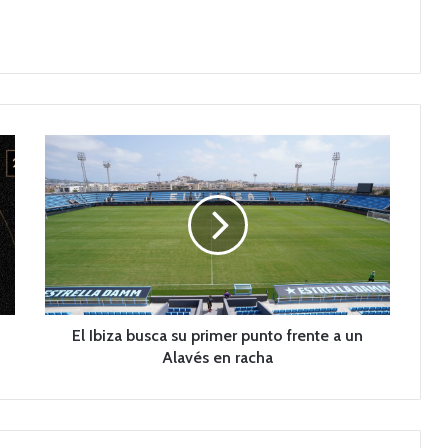
E
l
I
b
i
z
a
b
u
s
El Ibiza busca su primer punto frente a un
c
Alavés en racha
a
s
u
p