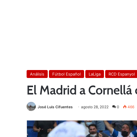
Análisis
Fútbol Español
LaLiga
RCD Espanyol
El Madrid a Cornellá 
José Luis Cifuentes
agosto 28, 2022
0
466