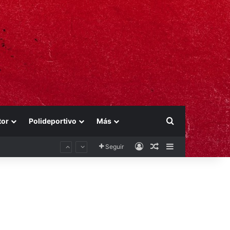
Buscar por
tor
Polideportivo
Más
Acceso
Publicación al aza
Barra lateral
Seguir