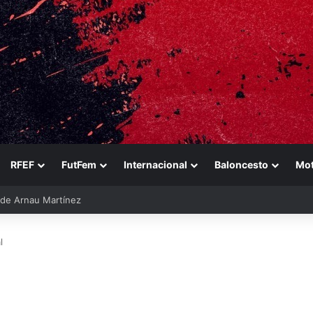
RFEF
FutFem
Internacional
Baloncesto
Mo
ara reforzarse
l