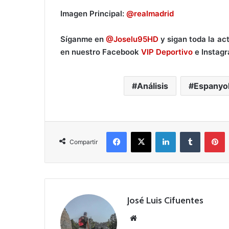
Imagen Principal:
@realmadrid
Síganme en
@Joselu95HD
y sigan toda la ac
en nuestro Facebook
VIP Deportivo
e Instag
Análisis
Espanyo
Facebook
X
LinkedIn
Tumblr
Pinterest
Compartir
José Luis Cifuentes
Siti