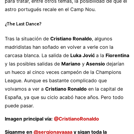
para tratar, entre otros temas, la posibilidad de que el
astro portugués recale en el Camp Nou.
¿The Last Dance?
Tras la situación de
Cristiano Ronaldo
, algunos
madridistas han soñado en volver a verle con la
carcasa blanca. La salida de
Luka Jović
a la
Fiorentina
y las posibles salidas de
Mariano
y
Asensio
dejarían
un hueco al cinco veces campeón de la Champions
League. Aunque es bastante complicado que
volvamos a ver a
Cristiano Ronaldo
en la capital de
España, ya que su ciclo acabó hace años. Pero todo
puede pasar.
Imagen principal vía:
@CristianoRonaldo
Síganme en
@sergionavaaaa
y sigan toda la