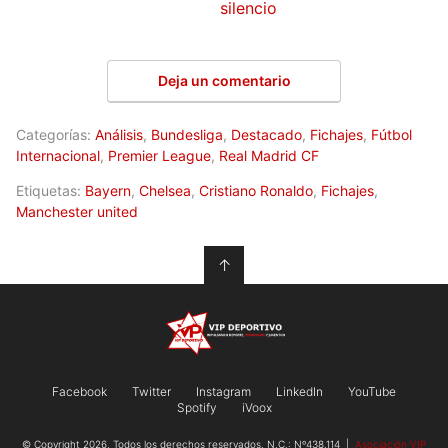
silencio
Deja un comentario
Categorías:
Análisis
,
Bundesliga
,
Destacado
,
Fichajes
,
Fútbol
Internacional
,
Premier League
,
Real Madrid CF
Etiquetas:
Bayern
,
Chelsea
,
Cristiano Ronaldo
,
Fichajes
,
Manchester united
↑
Facebook
Twitter
Instagram
LinkedIn
YouTube
Spotify
iVoox
© Copyright 2026, Todos los derechos reservados. N.C.: Nº438.114 |
Asociación VIP