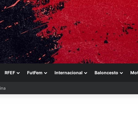
RFEF
FutFem
Internacional
Baloncesto
Mo
ezabala