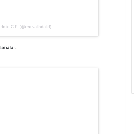
dolid C.F. (@realvalladolid)
señalar: