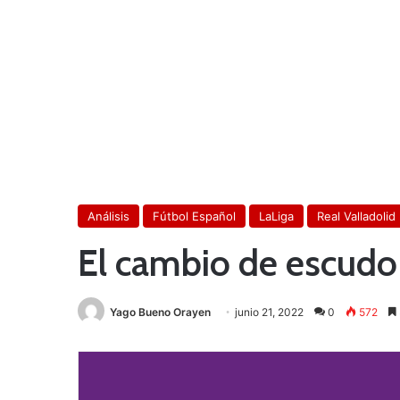
Análisis
Fútbol Español
LaLiga
Real Valladolid
El cambio de escudo 
Yago Bueno Orayen
junio 21, 2022
0
572