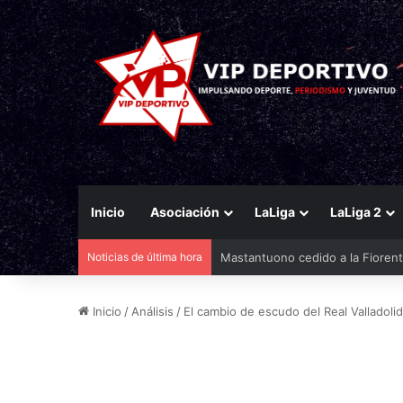
Inicio
Asociación
LaLiga
LaLiga 2
Noticias de última hora
El Racing mueve ficha por Agirr
Inicio
/
Análisis
/
El cambio de escudo del Real Valladolid