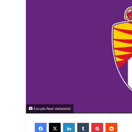
Escudo Real Valladolid
Facebook
X
LinkedIn
Tumblr
Pinterest
Reddit