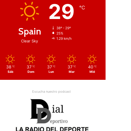
29
℃
Spain
38º - 29º
25%
1.29 km/h
Clear Sky
38
37
37
37
40
℃
℃
℃
℃
℃
Sáb
Dom
Lun
Mar
Mié
Escucha nuestro podcast