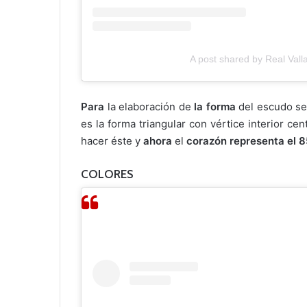
A post shared by Real Valla
Para
la elaboración de
la forma
del escudo se
es la forma triangular con vértice interior c
hacer éste y
ahora
el
corazón
representa el 
COLORES