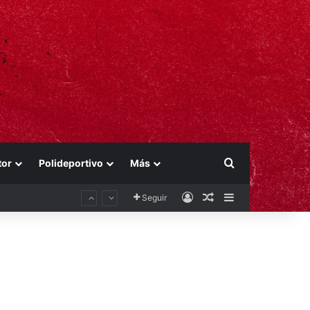
Buscar por
tor
Polideportivo
Más
Acceso
Publicación al aza
Barra lateral
Seguir