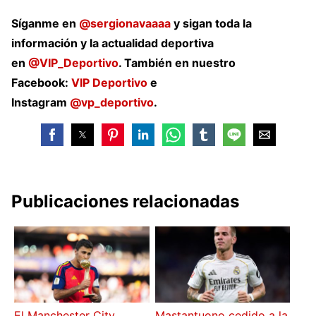
Síganme en
@sergionavaaaa
y sigan toda la
información y la actualidad deportiva
en
@VIP_Deportivo
. También en nuestro
Facebook:
VIP Deportivo
e
Instagram
@vp_deportivo
.
Publicaciones relacionadas
El Manchester City
Mastantuono cedido a la