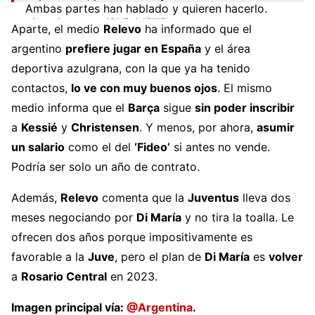
Ambas partes han hablado y quieren hacerlo.
pic.twitter.com/8h5r1dSj1D
Aparte, el medio
Relevo
ha informado que el
— Relevo (@relevo)
June 6, 2022
argentino
prefiere jugar en España
y el área
deportiva azulgrana, con la que ya ha tenido
contactos,
lo ve con muy buenos ojos
. El mismo
medio informa que el
Barça
sigue
sin poder inscribir
a
Kessié
y
Christensen
. Y menos, por ahora,
asumir
un salario
como el del
‘Fideo’
si antes no vende.
Podría ser solo un año de contrato.
Además,
Relevo
comenta que la
Juventus
lleva dos
meses negociando por
Di María
y no tira la toalla. Le
ofrecen dos años porque impositivamente es
favorable a la
Juve
, pero el plan de
Di María
es
volver
a
Rosario Central
en 2023.
Imagen principal vía:
@Argentina
.