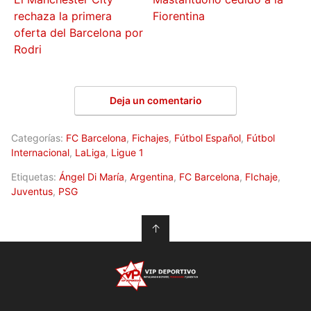
rechaza la primera
Fiorentina
oferta del Barcelona por
Rodri
Deja un comentario
Categorías:
FC Barcelona
,
Fichajes
,
Fútbol Español
,
Fútbol
Internacional
,
LaLiga
,
Ligue 1
Etiquetas:
Ángel Di María
,
Argentina
,
FC Barcelona
,
FIchaje
,
Juventus
,
PSG
↑