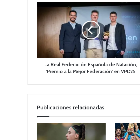
L
a
R
e
a
l
F
e
d
e
La Real Federación Española de Natación,
r
'Premio a la Mejor Federación' en VPD25
a
c
i
ó
n
Publicaciones relacionadas
E
s
p
a
ñ