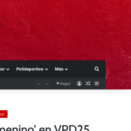
Buscar por
tor
Polideportivo
Más
Acceso
Publicación al aza
Barra lateral
Seguir
ivo
emenino’ en VPD25