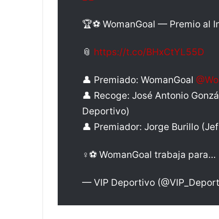
🏆⚽ WomanGoal — Premio al Im
📎
https://t.co/BHxCtYL55D
👤 Premiado: WomanGoal
@Wo
👤 Recoge: José Antonio Gonz
Deportivo)
👤 Premiador: Jorge Burillo (Je
♀️⚽ WomanGoal trabaja para…
— VIP Deportivo (@VIP_Deport