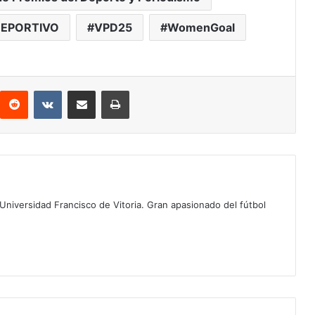
DEPORTIVO
VPD25
WomenGoal
Reddit
VKontakte
Compartir por correo electrónico
Imprimir
Universidad Francisco de Vitoria. Gran apasionado del fútbol