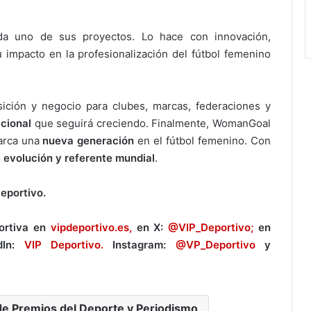
da uno de sus proyectos. Lo hace con innovación,
impacto en la profesionalización del fútbol femenino
ción y negocio para clubes, marcas, federaciones y
acional
que seguirá creciendo. Finalmente, WomanGoal
marca una
nueva generación
en el fútbol femenino. Con
 evolución y referente mundial
.
Deportivo.
ortiva en
vipdeportivo.es,
en X:
@VIP_Deportivo;
en
dIn:
VIP Deportivo.
Instagram:
@VP_Deportivo
y
de Premios del Deporte y Periodismo