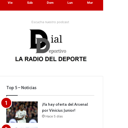
Vie
Sáb
Dom
Lun
Mar
Escucha nuestro podcast
Top 5 – Noticias
¡Ya hay oferta del Arsenal
por Vinicius Junior!
Hace 5 días