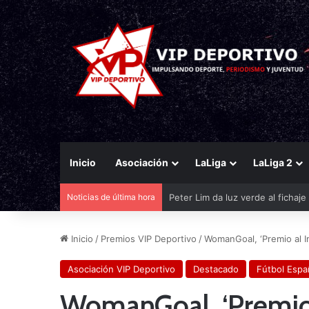
Inicio
Asociación
LaLiga
LaLiga 2
Noticias de última hora
El Eldense mira a las canteras p
Inicio
/
Premios VIP Deportivo
/
WomanGoal, ‘Premio al 
Asociación VIP Deportivo
Destacado
Fútbol Espa
WomanGoal, ‘Premio 