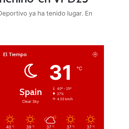
eportivo ya ha tenido lugar. En
El Tiempo
31
℃
Spain
40º - 25º
27%
4.03 km/h
Clear Sky
40
39
37
37
37
℃
℃
℃
℃
℃