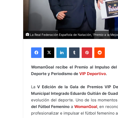
La Real Federación Española de Natación, 'Premio a la Mejo
Facebook
X
LinkedIn
Tumblr
Pinterest
Reddit
WomanGoal recibe el Premio al Impulso del 
Deporte y Periodismo de
VIP Deportivo
.
La
V Edición de la Gala de Premios VIP De
Municipal Integrado Eduardo Guitián de Guad
evolución del deporte. Uno de los momentos
del Fútbol Femenino
a
WomanGoal
, en recon
profesionalizar e impulsar el fútbol femenino a