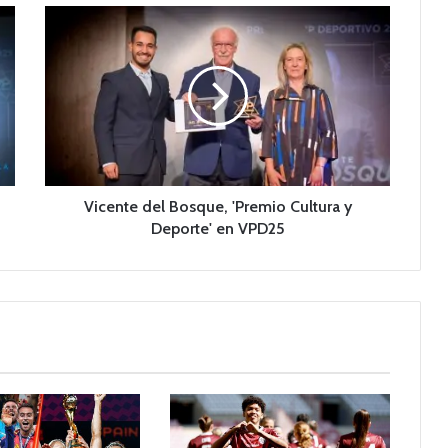
V
i
c
e
n
t
e
d
e
l
Vicente del Bosque, 'Premio Cultura y
B
Deporte' en VPD25
o
s
q
u
e
,
'
P
r
e