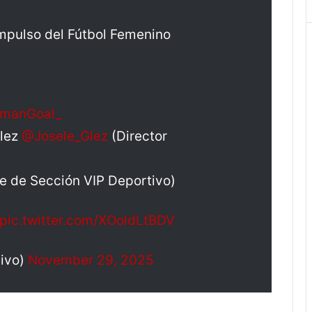
pulso del Fútbol Femenino
manGoal_
ález
@Josele_Glez
(Director
fe de Sección VIP Deportivo)
pic.twitter.com/XOoldLtBDV
ivo)
November 29, 2025