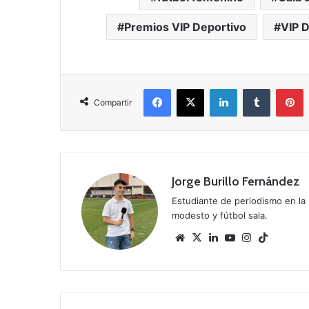
Premios VIP Deportivo
VIP 
Facebook
X
LinkedIn
Tumblr
Pinterest
Compartir
Jorge Burillo Fernández
Estudiante de periodismo en la 
modesto y fútbol sala.
Siti
X
Lin
Yo
Ins
Tik
o
ke
uT
tag
To
we
dIn
ub
ra
k
b
e
m