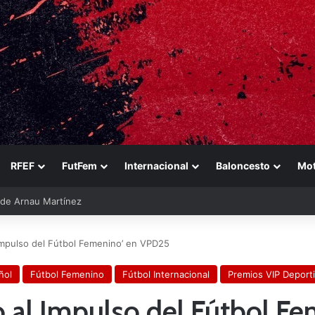
RFEF
FutFem
Internacional
Baloncesto
Mo
ara reforzarse
Impulso del Fútbol Femenino’ en VPD25
ñol
Fútbol Femenino
Fútbol Internacional
Premios VIP Deport
al Impulso del Fútbol F