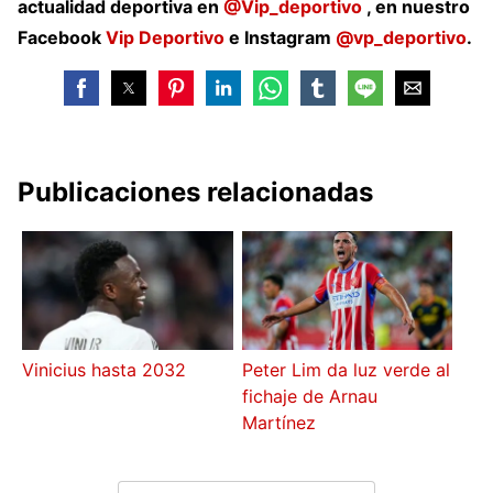
actualidad deportiva en
@Vip_deportivo
, en nuestro
Facebook
Vip Deportivo
e Instagram
@vp_deportivo
.
Publicaciones relacionadas
Vinicius hasta 2032
Peter Lim da luz verde al
fichaje de Arnau
Martínez