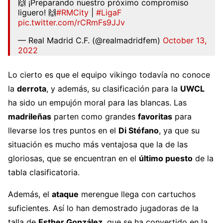
🙌 ¡Preparando nuestro próximo compromiso
liguero! 🙌
#RMCity
|
#LigaF
pic.twitter.com/rCRmFs9JJv
— Real Madrid C.F. (@realmadridfem)
October 13,
2022
Lo cierto es que el equipo vikingo todavía no conoce
la
derrota
, y además, su clasificación para la
UWCL
ha sido un empujón moral para las blancas. Las
madrileñas
parten como grandes
favoritas
para
llevarse los tres puntos en el
Di Stéfano
, ya que su
situación es mucho más ventajosa que la de las
gloriosas, que se encuentran en el
último puesto
de la
tabla clasificatoria.
Además, el
ataque
merengue llega con cartuchos
suficientes. Así lo han demostrado jugadoras de la
talla de
Esther González
, que se ha convertido en la