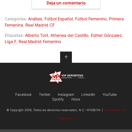
Deja un comentario
Categorías:
Análisis
,
Fútbol Español
,
Fútbol Femenino
,
Primera
Femenina
,
Real Madrid CF
Etiquetas:
Alberto Toril
,
Athenea del Castillo
,
Esther Gónzalez
,
Liga F
,
Real Madrid Femenino
↑
Facebook
Twitter
Instagram
LinkedIn
YouTube
Spotify
iVoox
© Copyright 2026, Todos los derechos reservados. N.C.: Nº438.114 |
Asociación VIP
Deportivo