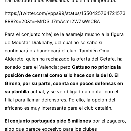
han lastrado a los vallecanos la última temporada.
https://twitter.com/vpps99/status/1550425764721573
888?s=20&t=-MrDSLI7mAsmr2WZsWnCBA
Para el conjunto ‘che’, se le asemeja mucho a la figura
de Mouctar Diakhaby, del cual no se sabe si
continuará o abandonará el club. También Omar
Alderete, quien ha rechazado la oferta del Getafe, ha
sonado para el Valencia; pero
Gattuso no prioriza la
posición de central como sí lo hace con la del 6.
El
Girona, por su parte, cuenta con pocos defensas en
su plantilla
actual, y se ve obligado a contar con el
filial para llamar defensores. Po ello, la opción del
africano es muy interesante para el club catalán.
El conjunto portugués pide 5 millones
por el zaguero,
algo que parece excesivo para los clubes