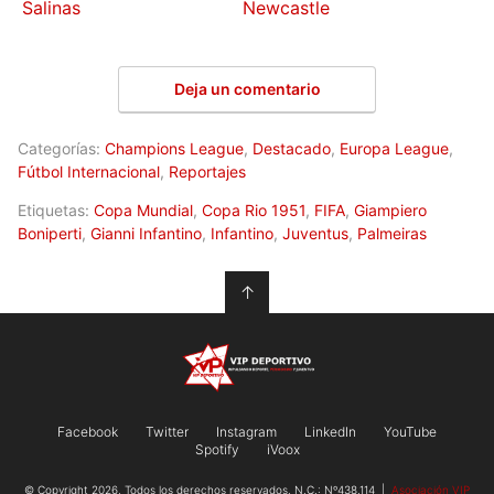
Salinas
Newcastle
Deja un comentario
Categorías:
Champions League
,
Destacado
,
Europa League
,
Fútbol Internacional
,
Reportajes
Etiquetas:
Copa Mundial
,
Copa Rio 1951
,
FIFA
,
Giampiero
Boniperti
,
Gianni Infantino
,
Infantino
,
Juventus
,
Palmeiras
↑
Facebook
Twitter
Instagram
LinkedIn
YouTube
Spotify
iVoox
© Copyright 2026, Todos los derechos reservados. N.C.: Nº438.114 |
Asociación VIP