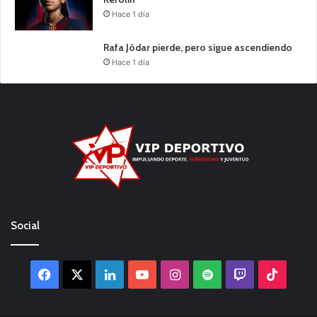
Hace 1 día
Rafa Jódar pierde, pero sigue ascendiendo
Hace 1 día
Social
Facebook
X
LinkedIn
YouTube
Instagram
Spotify
Twitch
TikTo