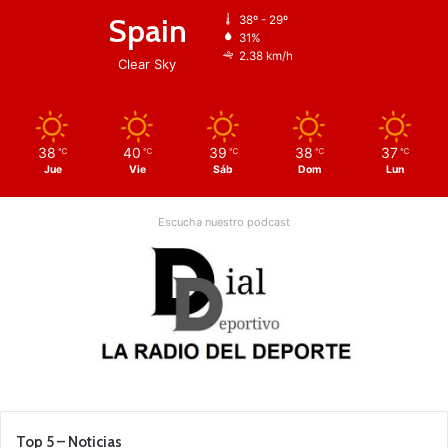
Spain
38º - 29º
31%
2.38 km/h
Clear Sky
38
40
39
38
37
℃
℃
℃
℃
℃
Jue
Vie
Sáb
Dom
Lun
Escucha nuestro podcast
Top 5 – Noticias