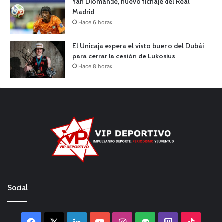
Yan Diomande, nuevo fichaje del Real
Madrid
Hace 6 horas
El Unicaja espera el visto bueno del Dubái
para cerrar la cesión de Lukosius
Hace 8 horas
Social
Facebook
X
LinkedIn
YouTube
Instagram
Spotify
Twitch
TikTo