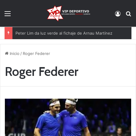
Menú
Acces
B
Peter Lim da luz verde al fichaje de Arnau Martínez
Inicio
/
Roger Federer
Roger Federer