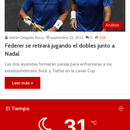
Análisis
Adrián Delgado Recio
septiembre 22, 2022
0
368
Federer se retirará jugando el dobles junto a
Nadal
Las dos leyendas formarán pareja para enfrentarse a los
estadounidenses Sock y Tiafoe en la Laver Cup
Leer más »
El Tiempo
31
℃