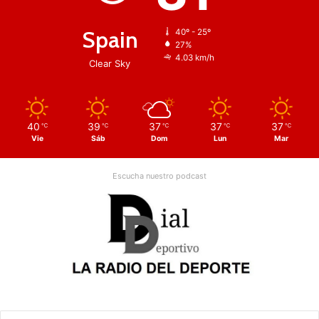
Spain
40º - 25º
27%
4.03 km/h
Clear Sky
40
39
37
37
37
℃
℃
℃
℃
℃
Vie
Sáb
Dom
Lun
Mar
Escucha nuestro podcast