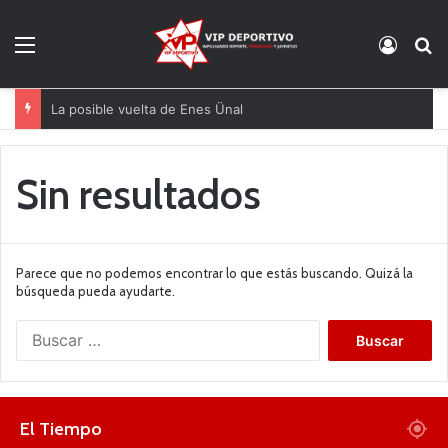
Menú
Acces
B
La posible vuelta de Enes Ünal
Sin resultados
Parece que no podemos encontrar lo que estás buscando. Quizá la
búsqueda pueda ayudarte.
B
u
s
c
a
El Tiempo
r