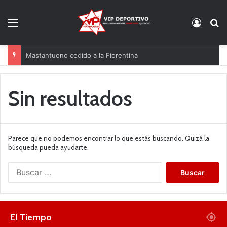
Menú
Acces
B
Mastantuono cedido a la Fiorentina
Sin resultados
Parece que no podemos encontrar lo que estás buscando. Quizá la
búsqueda pueda ayudarte.
B
u
s
c
a
El Tiempo
r