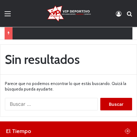
Menú
Acces
B
WWE SmackDown 7 de julio: análisis y resultados
Sin resultados
Parece que no podemos encontrar lo que estás buscando. Quizá la
búsqueda pueda ayudarte.
B
u
s
c
a
El Tiempo
r