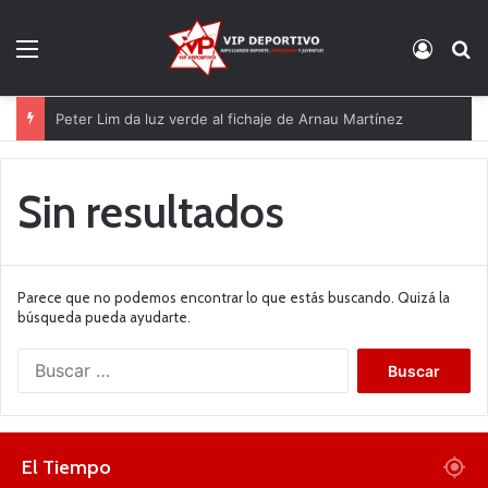
Menú
Acces
B
Peter Lim da luz verde al fichaje de Arnau Martínez
Sin resultados
Parece que no podemos encontrar lo que estás buscando. Quizá la
búsqueda pueda ayudarte.
B
u
s
c
a
El Tiempo
r